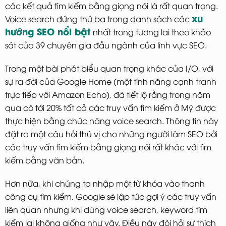
các kết quả tìm kiếm bằng giọng nói là rất quan trọng.
xu
Voice search đứng thứ ba trong danh sách các
hướng SEO nổi bật
nhất trong tương lai theo khảo
sát của 39 chuyên gia đầu ngành của lĩnh vực SEO.
Trong một bài phát biểu quan trọng khác của I/O, với
sự ra đời của Google Home (một tính năng cạnh tranh
trực tiếp với Amazon Echo), đã tiết lộ rằng trong năm
qua có tới 20% tất cả các truy vấn tìm kiếm ở Mỹ được
thực hiện bằng chức năng voice search. Thông tin này
đặt ra một câu hỏi thú vị cho những người làm SEO bởi
các truy vấn tìm kiếm bằng giọng nói rất khác với tìm
kiếm bằng văn bản.
Hơn nữa, khi chúng ta nhập một từ khóa vào thanh
công cụ tìm kiếm, Google sẽ lập tức gợi ý các truy vấn
liên quan nhưng khi dùng voice search, keyword tìm
kiếm lại không giống như vậy. Điều này đòi hỏi sự thích