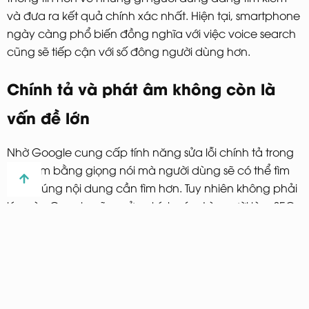
và đưa ra kết quả chính xác nhất. Hiện tại, smartphone
ngày càng phổ biến đồng nghĩa với việc voice search
cũng sẽ tiếp cận với số đông người dùng hơn.
Chính tả và phát âm không còn là
vấn đề lớn
Nhờ Google cung cấp tính năng sửa lỗi chính tả trong
tìm kiếm bằng giọng nói mà người dùng sẽ có thể tìm
thấy đúng nội dung cần tìm hơn. Tuy nhiên không phải
lúc nào Google cũng sửa chính xác. Là người làm SEO
của một thương hiệu, bạn sẽ nhìn nhận yếu tố này như
thế nào? Bạn sẽ làm gì để tránh việc người dùng gặp
vấn đề khi không tìm thấy trang web hoặc sản phẩm
của bạn?
Bạn nên thu thập thông tin liên quan đến cách đọc tên