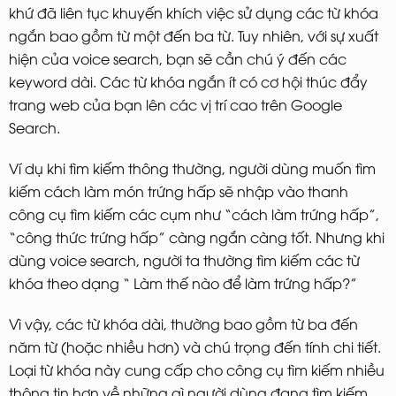
khứ đã liên tục khuyến khích việc sử dụng các từ khóa
ngắn bao gồm từ một đến ba từ. Tuy nhiên, với sự xuất
hiện của voice search, bạn sẽ cần chú ý đến các
keyword dài. Các từ khóa ngắn ít có cơ hội thúc đẩy
trang web của bạn lên các vị trí cao trên Google
Search.
Ví dụ khi tìm kiếm thông thường, người dùng muốn tìm
kiếm cách làm món trứng hấp sẽ nhập vào thanh
công cụ tìm kiếm các cụm như “cách làm trứng hấp”,
“công thức trứng hấp” càng ngắn càng tốt. Nhưng khi
dùng voice search, người ta thường tìm kiếm các từ
khóa theo dạng “ Làm thế nào để làm trứng hấp?”
Vì vậy, các từ khóa dài, thường bao gồm từ ba đến
năm từ (hoặc nhiều hơn) và chú trọng đến tính chi tiết.
Loại từ khóa này cung cấp cho công cụ tìm kiếm nhiều
thông tin hơn về những gì người dùng đang tìm kiếm