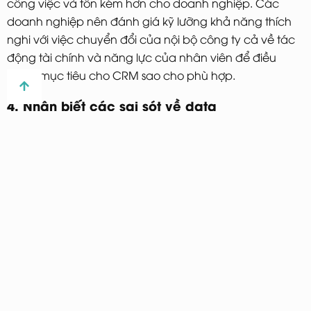
công việc và tốn kém hơn cho doanh nghiệp. Các
doanh nghiệp nên đánh giá kỹ lưỡng khả năng thích
nghi với việc chuyển đổi của nội bộ công ty cả về tác
động tài chính và năng lực của nhân viên để điều
chỉnh mục tiêu cho CRM sao cho phù hợp.
4. Nhận biết các sai sót về data
Nhiều doanh nghiệp thất bại hoặc phải trì hoãn trong
việc triển khai CRM do các lỗi nhỏ trong khi nhập dữ
liệu. Nếu thông tin cung cấp cho hệ thống CRM không
chính xác, thì tất cả các báo cáo, phân tích của bạn
đều sẽ có sự sai lệch. Do đó dù bạn có tuân thủ tất cả
các hướng dẫn của CRM thì đều sẽ thất bại.
Những lỗi nhập liệu nhỏ này còn có thể tác động tức
thì đến các phòng ban khác nhau và làm ngưng trệ
cả hệ thống vận hành bên trong và bên ngoài doanh
nghiệp.