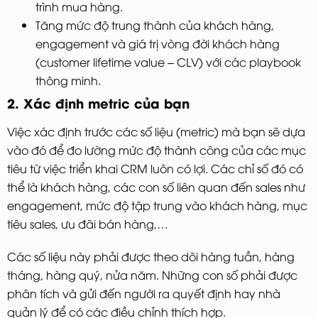
trình mua hàng.
Tăng mức độ trung thành của khách hàng,
engagement và giá trị vòng đời khách hàng
(customer lifetime value – CLV) với các playbook
thông minh.
2. Xác định metric của bạn
Việc xác định trước các số liệu (metric) mà bạn sẽ dựa
vào đó để đo lường mức độ thành công của các mục
tiêu từ việc triển khai CRM luôn có lợi. Các chỉ số đó có
thể là khách hàng, các con số liên quan đến sales như
engagement, mức độ tập trung vào khách hàng, mục
tiêu sales, ưu đãi bán hàng,…
Các số liệu này phải được theo dõi hàng tuần, hàng
tháng, hàng quý, nửa năm. Những con số phải được
phân tích và gửi đến người ra quyết định hay nhà
quản lý để có các điều chỉnh thích hợp.