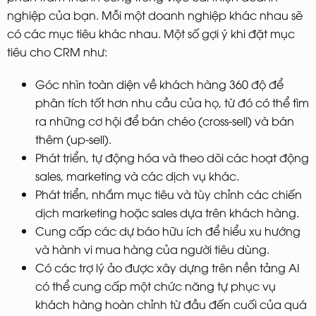
nghiệp của bạn. Mỗi một doanh nghiệp khác nhau sẽ
có các mục tiêu khác nhau. Một số gợi ý khi đặt mục
tiêu cho CRM như:
Góc nhìn toàn diện về khách hàng 360 độ để
phân tích tốt hơn nhu cầu của họ, từ đó có thể tìm
ra những cơ hội để bán chéo (cross-sell) và bán
thêm (up-sell).
Phát triển, tự động hóa và theo dõi các hoạt động
sales, marketing và các dịch vụ khác.
Phát triển, nhắm mục tiêu và tùy chỉnh các chiến
dịch marketing hoặc sales dựa trên khách hàng.
Cung cấp các dự báo hữu ích để hiểu xu hướng
và hành vi mua hàng của người tiêu dùng.
Có các trợ lý ảo được xây dựng trên nền tảng AI
có thể cung cấp một chức năng tự phục vụ
khách hàng hoàn chỉnh từ đầu đến cuối của quá