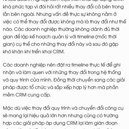
khá phức tạp vì đòi hỏi rất nhiều thay đổi cả bên trong
lẫn bên ngoài. Nhưng vấn đề thực sự không nằm ở
việc có thể thay đổi được không mà là thay đổi như thế
nào. Các doanh nghiệp thường không dành đủ thời
gian để lập kế hoạch quản lý với timeline (mốc thời
gian) cụ thể cho những thay đổi này và sau đó gặp
khó khăn khi triển khai CRM.
Các doanh nghiệp nên đặt ra timeline thực tế để ghi
nhận và làm quen với những thay đổi trong hệ thống
và quy trình của mình. Đồng thời chuyển sang các giải
pháp được tổ chức và sắp xếp hợp lý hơn mà phần
mềm CRM cung cấp.
Mặc dù việc thay đổi quy trình và chuyển đổi công cụ
sẽ mang lại hiệu quả lớn hơn nhưng cũng có trường
hợp các giải pháp áp dụng CRM lại làm gián đoạn