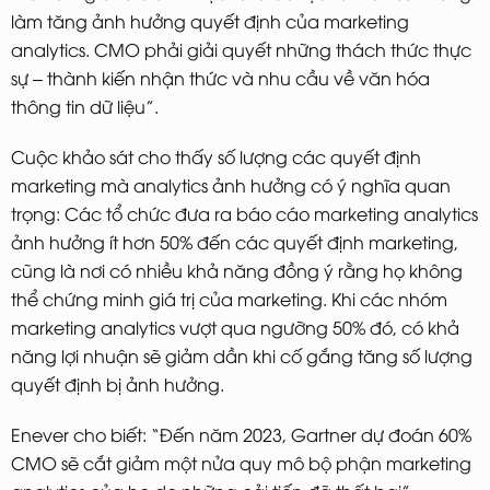
làm tăng ảnh hưởng quyết định của marketing
analytics. CMO phải giải quyết những thách thức thực
sự – thành kiến nhận thức và nhu cầu về văn hóa
thông tin dữ liệu”.
Cuộc khảo sát cho thấy số lượng các quyết định
marketing mà analytics ảnh hưởng có ý nghĩa quan
trọng: Các tổ chức đưa ra báo cáo marketing analytics
ảnh hưởng ít hơn 50% đến các quyết định marketing,
cũng là nơi có nhiều khả năng đồng ý rằng họ không
thể chứng minh giá trị của marketing. Khi các nhóm
marketing analytics vượt qua ngưỡng 50% đó, có khả
năng lợi nhuận sẽ giảm dần khi cố gắng tăng số lượng
quyết định bị ảnh hưởng.
Enever cho biết: “Đến năm 2023, Gartner dự đoán 60%
CMO sẽ cắt giảm một nửa quy mô bộ phận marketing