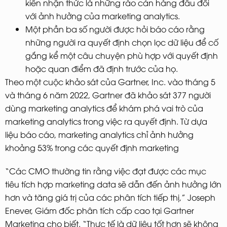
kiến nhận thức là những rào cản hàng đầu đối
với ảnh hưởng của marketing analytics.
Một phần ba số người được hỏi báo cáo rằng
những người ra quyết định chọn lọc dữ liệu để cố
gắng kể một câu chuyện phù hợp với quyết định
hoặc quan điểm đã định trước của họ.
Theo một cuộc khảo sát của Gartner, Inc. vào tháng 5
và tháng 6 năm 2022, Gartner đã khảo sát 377 người
dùng marketing analytics để khám phá vai trò của
marketing analytics trong việc ra quyết định. Từ dựa
liệu báo cáo, marketing analytics chỉ ảnh hưởng
khoảng 53% trong các quyết định marketing
“Các CMO thường tin rằng việc đạt được các mục
tiêu tích hợp marketing data sẽ dẫn đến ảnh hưởng lớn
hơn và tăng giá trị của các phân tích tiếp thị,” Joseph
Enever, Giám đốc phân tích cấp cao tại Gartner
Marketing cho biết. “Thực tế là dữ liệu tốt hơn sẽ không