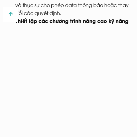
và thực sự cho phép data thông báo hoặc thay
đổi các quyết định.
Thiết lập các chương trình nâng cao kỹ năng
phân tích
giải thích cho các quy trình công việc
khác nhau và các hạn chế về tài nguyên trong tổ
chức marketing. Xây dựng các chân dung cá
nhân nêu chi tiết cách các nhân viên khác nhau
cần sử dụng dữ liệu trong vai trò của họ và ưu tiên
các buổi đào tạo cho phép người tham gia học
các kỹ năng họ cần để thực hiện công việc của
mình một cách tốt nhất.
Kết luận
marketing analytics
Thật bất ngờ khi
chỉ ảnh hưởng
đến 53% quyết định. Điều này đòi hỏi các CMO phải có
những giải pháp hữu hiệu để vượt qua những thách
thức về chất lượng dữ liệu và xu hướng nhận thức. Hy