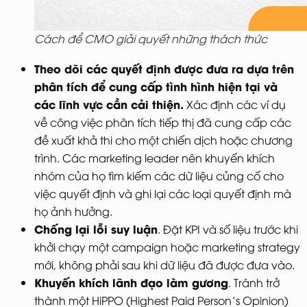
Cách để CMO giải quyết những thách thức
T
heo dõi các quyết định được đưa ra dựa trên
phân tích để cung cấp tình hình hiện tại và
các lĩnh vực cần cải thiện.
Xác định các ví dụ
về công việc phân tích tiếp thị đã cung cấp các
đề xuất khả thi cho một chiến dịch hoặc chương
trình. Các marketing leader nên khuyến khích
nhóm của họ tìm kiếm các dữ liệu củng cố cho
việc quyết định và ghi lại các loại quyết định mà
họ ảnh hưởng.
Chống lại lỗi suy luận
. Đặt KPI và số liệu trước khi
khởi chạy một campaign hoặc marketing strategy
mới, không phải sau khi dữ liệu đã được đưa vào.
Khuyến khích lãnh đạo làm gương
. Tránh trở
thành một HiPPO (Highest Paid Person’s Opinion)