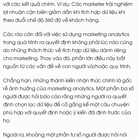
với các kết quả chính. Ví dụ: Các marketer trải nghiệm
lợi nhuận cận biên giảm dần khi tích hợp dữ liệu khi
theo đuổi chế độ 360 độ về khách hàng.
Các rào cản đối với việc sử dụng marketing analytics
trong quá trình ra quyết định không phải lúc nào cũng
do những thách thức về tích hợp dữ liệu dành riêng
cho marketing. Thay vào đó, phần lớn điều này bắt
nguồn từ các vấn đề về con người và/hoặc quy trình.
Chẳng hạn, những thành kiến nhận thức chính là gốc
rễ ảnh hưởng của marketing analytics. Một phần ba số
người được hỏi báo cáo rằng những người ra quyết
định chọn lọc dữ liệu để cố gắng kể một câu chuyện
phù hợp với quyết định hoặc ý kiến ​​đã định trước của
họ.
Ngoài ra, khoảng một phần tư số người được hỏi nói