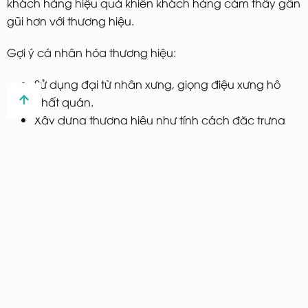
khách hàng hiệu quả khiến khách hàng cảm thấy gần
gũi hơn với thương hiệu.
Gợi ý cá nhân hóa thương hiệu:
Sử dụng đại từ nhân xưng, giọng điệu xưng hô
nhất quán.
Xây dựng thương hiệu như tính cách đặc trưng
của một con người.
Luôn xây dựng hình ảnh đi đúng hướng theo
thông điệp của thương hiệu.
Tận dụng tối đa sức mạnh phương tiện truyền
thông để tiếp cận và quảng bá thương hiệu tới
khách hàng tiềm năng.
Luôn thể hiện sự minh bạch, chính trực và trung
thực.
Xây dựng chiến lược cải thiện trải nghiệm
cho khách hàng