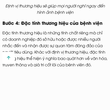
Định vị thương hiệu sẽ giúp mọi người nghĩ ngay đến
hình ảnh bệnh viện
Bước 4: Đặc tính thương hiệu của bệnh viện
Đặc tính thương hiệu là những tính chất riêng mà chỉ
có doanh nghiệp đó sở hữu hoặc được nhiều người
nhắc đến và nhận được sự quan tâm đông đảo của
người tiêu dùng. Khác với định vị thương hiệu, đặc tính
thương hiệu thể hiện ý nghĩa bao quát hơn về văn hóa,
truyền thông và giá trị cốt lõi của bệnh viện đó.
Bước 5: Slogan và tagline thương hiệu bệnh
viện
Theo nghiên cứu, trung bình 24 tiếng thì mỗi người tiếp
xúc với hàng nghìn thông điệp quảng cáo khác nhau
và cơ hội tác động đến nhận thức thương hiệu chỉ kéo
dài khoảng 5,7 giây. Chính vì thế, một câu tagline chứa