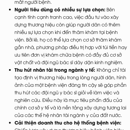
mắt người bệnh.
Người tiêu dùng có nhiều sự lựa chọn:
Bên
cạnh tính cạnh tranh cao, việc đầu tư vào xây
dựng thương hiệu còn giúp người dân có thêm
nhiều sự lựa chọn khi đến thăm khám tại bệnh
viện. Bởi lẽ, họ có thể lựa chọn cơ sở thăm khám
gần nhà, phương pháp điều trị hợp với túi tiền hay
ưu tiên đơn vị khám chữa bệnh có đầy đủ cơ sở
vật chất và đội ngũ bác sĩ dày dặn kinh nghiệm.
Thu hút nhân tài trong ngành y tế:
Không chỉ tái
tạo định vị thương hiệu trong lòng người dân, hình
ảnh của một bệnh viện đáng tin cậy sẽ góp phần
thu hút các đội ngũ y bác sĩ giỏi về làm việc và
nghiên cứu. Điều này là mục tiêu phấn đấu của
chính cơ sở y tế và là nền tảng xây dựng tương lai
của các thế hệ nhân tài ngành y của đất nước.
Cải thiện doanh thu cho hệ thống bệnh viện: