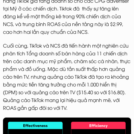
năng TikTok gia tăng doanh số cho các CPG advertiser
tại Mỹ ở các chiến dịch. Tiktok đã thấy sự tăng lên
đáng kể về mặt thống kê trong 90% chiến dịch của
NCS, và trung bình ROAS của nền tảng này là $2.99,
cao hơn hai lần quy chuẩn của NCS.
Cuối cùng, TikTok và NCS đã tiến hành một nghiên cứu
phân tích Tổng doanh số bán hàng của 11 chiến dịch
trên các danh mục mỹ phẩm, chăm sóc cá nhân, thực
phẩm và đồ uống. Mặc dù tần suất thấp hơn quảng
cáo trên TV, nhưng quảng cáo TikTok đã tạo ra khoảng
bằng mức tiền tăng trưởng cho mỗi 1.000 hiển thị
(DPM) so với quảng cáo trên TV ($15.40 so với $16.80).
Quảng cáo TikTok mang lại hiệu quả mạnh mẽ, với
ROAS gần gấp đôi so với TV.