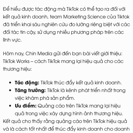
Để hiểu được tác động mà TikTok có thể tạo ra đối với
kết quả kinh doanh, team Marketing Science của Tiktok
đã triển khai sáu nghiên cứu đo lường riêng biệt với các
đối tác tin cậy, sử dụng nhiều phương pháp trên các
lĩnh vực.
Hôm nay, Chin Media gửi đến bạn bài viết giới thiệu:
TikTok Works – cách TikTok mang lại hiệu quả cho các
thương hiệu:
Tác động:
TikTok thúc đẩy kết quả kinh doanh.
Tăng trưởng:
TikTok là kênh phát triển nhất trong
việc khám phá sản phẩm.
Ưu điểm:
Quảng cáo trên TikTok mang lại hiệu
quả trong việc xây dựng hình ảnh thương hiệu.
Kết quả cho thấy rằng quảng cáo trên TikTok hiệu quả
và là cách tốt nhất để thúc đẩy kinh doanh cho doanh