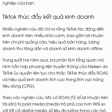
nghiệp của bạn.
Tiktok thúc đẩy kết quả kinh doanh
Nhiều nghiên cứu đã chỉ ra rằng TikTok tác động đến
kinh doanh trên nhiều khía cạnh, bao gồm lợi nhuận
trên chi phí quảng cáo, hiệu quả bán hàng, lượng
doanh thu tăng dần và doanh số kinh doanh offline.
Trong suốt hai năm qua, ba phân tích tổng quan mô
hình hỗn hợp phương tiện truyền thông của Nielsen do
TikTok ủy quyền liên tục cho thấy: TikTok thúc đẩy ROAS
và hiệu quả kinh doanh tích cực trong lĩnh vực hàng
tiêu dùng (CPG).
Theo các nghiên cứu, Mỹ có ROAS (Tỷ số lợi nhuận trên
tài sản) từ paid media (media trả phí) cao hơn 96% so
với tất cả digital media, số liệu đo lường trong các mô