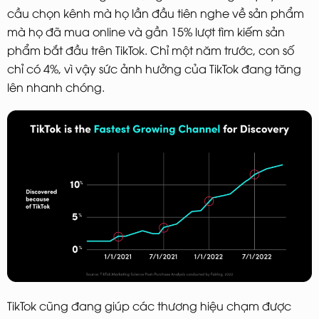
cầu chọn kênh mà họ lần đầu tiên nghe về sản phẩm
mà họ đã mua online và gần 15% lượt tìm kiếm sản
phẩm bắt đầu trên TikTok. Chỉ một năm trước, con số
chỉ có 4%, vì vậy sức ảnh hưởng của TikTok đang tăng
lên nhanh chóng.
TikTok cũng đang giúp các thương hiệu chạm được