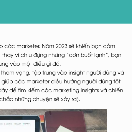
o các marketer. Năm 2023 sẽ khiến bạn cảm
 thay vì chịu đựng những “cơn buốt lạnh”, bạn
ung vào một điều gì đó.
tham vọng, tập trung vào insight người dùng và
 giúp các marketer điều hướng người dùng tốt
đây để tìm kiếm các marketing insights và chiến
chắc những chuyện sẽ xảy ra).