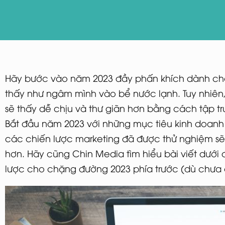
Hãy bước vào năm 2023 đầy phấn khích dành ch
thấy như ngâm mình vào bể nước lạnh. Tuy nhiên,
sẽ thấy dễ chịu và thư giãn hơn bằng cách tập tr
Bắt đầu năm 2023 với những mục tiêu kinh doanh 
các chiến lược marketing đã được thử nghiệm sẽ
hơn. Hãy cũng Chin Media tìm hiểu bài viết dưới 
lược cho chặng đường 2023 phía trước (dù chưa 