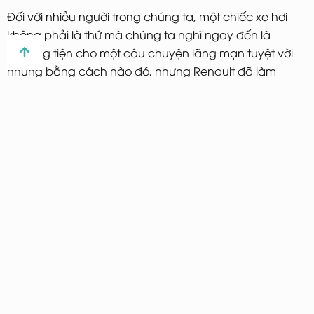
Đối với nhiều người trong chúng ta, một chiếc xe hơi
không phải là thứ mà chúng ta nghĩ ngay đến là
phương tiện cho một câu chuyện lãng mạn tuyệt vời
nhưng bằng cách nào đó, nhưng Renault đã làm
được điều đó.
Video hoạt hình của Renault kể về câu chuyện của
một người đưa thư si tình, người đã giữ ngọn lửa cho
một trong những cư dân trên tuyến đường của mình từ
lâu. Renault đã tìm ra cách để nâng cấp một chiếc ô
tô cũ thành một câu chuyện tình yêu và thành công
trong việc liên kết thương hiệu với Ngày lễ tình nhân.
5. Chiến dịch #Lockdownvalentines
Date Night