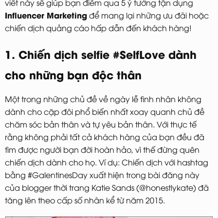
viết này sẽ giúp bạn điểm qua 5 ý tưởng tận dụng
Influencer Marketing
để mang lại những ưu đãi hoặc
chiến dịch quảng cáo hấp dẫn đến khách hàng!
1. Chiến dịch selfie #SelfLove dành
cho những bạn độc thân
Một trong những chủ đề về ngày lễ tình nhân không
dành cho cặp đôi phổ biến nhất xoay quanh chủ đề
chăm sóc bản thân và tự yêu bản thân. Với thực tế
rằng không phải tất cả khách hàng của bạn đều đã
tìm được người bạn đời hoàn hảo, vì thế đừng quên
chiến dịch dành cho họ. Ví dụ: Chiến dịch với hashtag
bằng #GalentinesDay xuất hiện trong bài đăng này
của blogger thời trang Katie Sands (@honestlykate) đã
tăng lên theo cấp số nhân kể từ năm 2015.