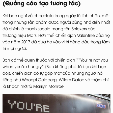
(Quảng cáo tạo tương tác)
Khi bạn nghĩ về chocolate trong ngày lễ tình nhân, một
trong những sản phẩm được người dùng nhớ đến nhất
đó chính là thanh socola mang tên Snickers của
thương hiệu Mars. Hơn thế, chiến dịch Valentine của họ
vào năm 2017 đã đưa họ vào vị trí hàng đầu trong tâm
trí mọi người.
Bạn có thể quen thuộc với chiến dịch ““You’re not you
when you’re hungry” (Bạn không phải là bạn khi bạn
đói), chiến dịch có sự góp mặt của những người nổi
tiếng như Whoopi Goldberg, Willem Dafoe và thậm chí
là khách mời từ Marilyn Monroe.