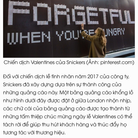
Chiến dịch Valentines của Snickers (Ảnh: pinterest.com)
Đối với chiến dịch lễ tình nhân năm 2017 của công ty,
Snickers đã xây dựng dựa trên sự thành công của
những quảng cáo này. Một bảng quảng cáo khổng lồ
như hình dưới đây được đặt ở giữa London nhộn nhịp,
các chữ cái của bảng quảng cáo được tạo thành từ
những tấm thiệp chúc mừng ngày lễ Valentines có thể
tách rời để giúp thu hút khách hàng và thúc đẩy họ
tương tác với thương hiệu.