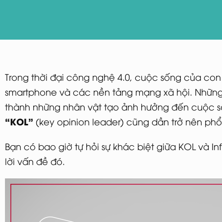
Trong thời đại công nghệ 4.0, cuộc sống của con 
smartphone và các nền tảng mạng xã hội. Những n
thành những nhân vật tạo ảnh hưởng đến cuộc s
“KOL”
(key opinion leader) cũng dần trở nên phổ
Bạn có bao giờ tự hỏi sự khác biệt giữa KOL và Inf
lời vấn đề đó.