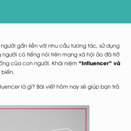
người gắn liền với nhu cầu tương tác, sử dụng
gười có tiếng nói trên mạng xã hội ảo đã trở
“Influencer” và
ống của con người. Khái niệm
 biến.
luencer là gì? Bài viết hôm nay sẽ giúp bạn trả