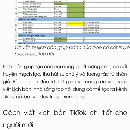
Chuẩn bị kịch bản giúp video của bạn có cốt truyệ
mạch lạc, thu hút.
Kịch bản giúp tạo nên nội dung chất lượng cao, có cốt
truyện mạch lạc, thu hút sự chú ý và tương tác từ khán
giả. Bằng cách đầu tư thời gian và công sức vào việc
viết kịch bản, nhà sáng tạo nội dung có thể tạo ra kênh
TikTok nổi bật và duy trì lượt xem cao.
Cách viết kịch bản TikTok chi tiết cho
người mới