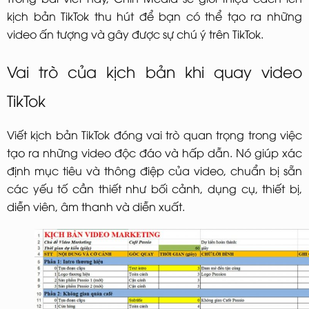
kịch bản TikTok thu hút để bạn có thể tạo ra những
video ấn tượng và gây được sự chú ý trên TikTok.
Vai trò của kịch bản khi quay video
TikTok
Viết kịch bản TikTok đóng vai trò quan trọng trong việc
tạo ra những video độc đáo và hấp dẫn. Nó giúp xác
định mục tiêu và thông điệp của video, chuẩn bị sẵn
các yếu tố cần thiết như bối cảnh, dụng cụ, thiết bị,
diễn viên, âm thanh và diễn xuất.