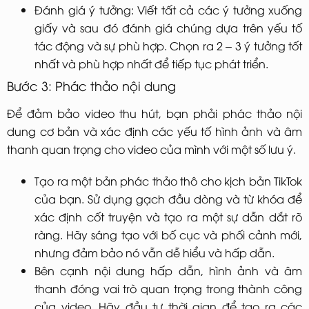
Đánh giá ý tưởng: Viết tất cả các ý tưởng xuống
giấy và sau đó đánh giá chúng dựa trên yếu tố
tác động và sự phù hợp. Chọn ra 2 – 3 ý tưởng tốt
nhất và phù hợp nhất để tiếp tục phát triển.
Bước 3: Phác thảo nội dung
Để đảm bảo video thu hút, bạn phải phác thảo nội
dung cơ bản và xác định các yếu tố hình ảnh và âm
thanh quan trọng cho video của mình với một số lưu ý.
Tạo ra một bản phác thảo thô cho kịch bản TikTok
của bạn. Sử dụng gạch đầu dòng và từ khóa để
xác định cốt truyện và tạo ra một sự dẫn dắt rõ
ràng. Hãy sáng tạo với bố cục và phối cảnh mới,
nhưng đảm bảo nó vẫn dễ hiểu và hấp dẫn.
Bên cạnh nội dung hấp dẫn, hình ảnh và âm
thanh đóng vai trò quan trọng trong thành công
của video. Hãy đầu tư thời gian để tạo ra các