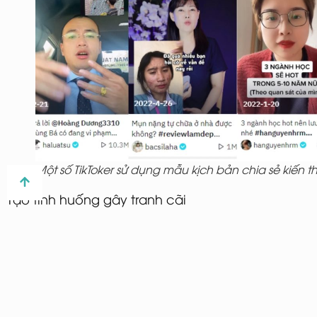
Một số TikToker sử dụng mẫu kịch bản chia sẻ kiến t
Tạo tình huống gây tranh cãi
Dạng kịch bản TikTok gây tranh cãi được đánh giá là
khó vì cần tạo drama để thu hút sự chú ý, nhưng cũng
dễ bị chỉ trích. Những tình huống gây tranh cãi có thể
thích hợp cho kênh bán hàng hoặc người dùng muốn
tạo danh tiếng nhanh chóng.