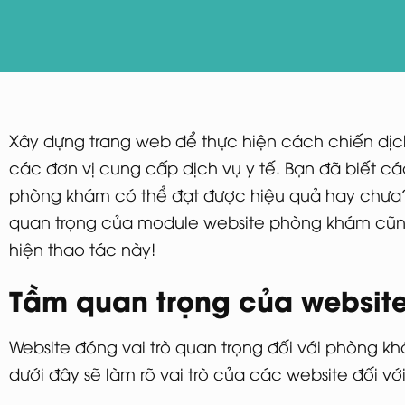
Xây dựng trang web để thực hiện cách chiến dịch
các đơn vị cung cấp dịch vụ y tế. Bạn đã biết c
phòng khám có thể đạt được hiệu quả hay chưa?
quan trọng của module website phòng khám cũng
hiện thao tác này!
Tầm quan trọng của websit
Website đóng vai trò quan trọng đối với phòng khá
dưới đây sẽ làm rõ vai trò của các website đối vớ