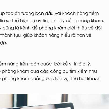
iúp tạo ấn tượng ban đầu với khách hàng tiềm
n sẽ thể hiện sự uy tín, tin cậy của phòng khám,
y cũng là kênh để phòng khám giới thiệu về đội
, thành tựu, giúp khách hàng hiểu rõ hơn về
hợp.
năng trên toàn quốc, bất kể vị trí địa lý.
về phòng khám qua các công cụ tìm kiếm như
 phòng khám quảng bá dịch vụ, thu hút khách