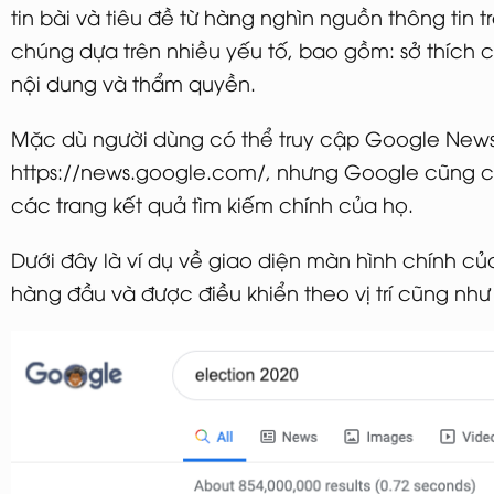
tin bài và tiêu đề từ hàng nghìn nguồn thông tin t
chúng dựa trên nhiều yếu tố, bao gồm: sở thích 
nội dung và thẩm quyền.
Mặc dù người dùng có thể truy cập Google News 
https://news.google.com/, nhưng Google cũng có 
các trang kết quả tìm kiếm chính của họ.
Dưới đây là ví dụ về giao diện màn hình chính c
hàng đầu và được điều khiển theo vị trí cũng nh