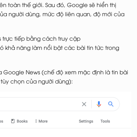
rên toàn thế giới. Sau đó, Google sẽ hiển thị
của người dùng, mức độ liên quan, độ mới của
trực tiếp bằng cách truy cập
khả năng làm nổi bật các bài tin tức trong
ủa Google News (chế độ xem mặc định là tin bài
ư tùy chọn của người dùng):