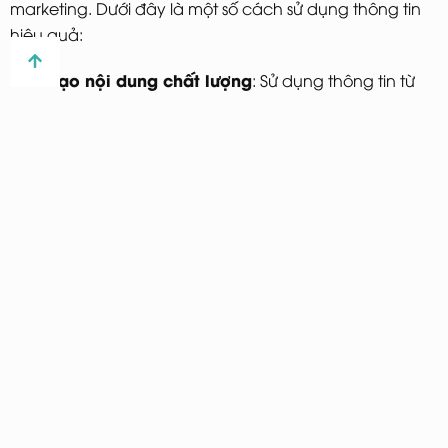
marketing. Dưới đây là một số cách sử dụng thông tin
hiệu quả:
Tạo nội dung chất lượng
: Sử dụng thông tin từ
buyer persona để phát triển nội dung phù hợp với
nhu cầu và mong muốn của khách hàng.
Tùy chỉnh quảng cáo
: Điều chỉnh các quảng
cáo của bạn dựa trên thói quen và sở thích của
đối tượng mục tiêu.
Cải thiện trải nghiệm khách hàng
: Đưa ra các
giải pháp cụ thể giúp giải quyết vấn đề cho
khách hàng, từ đó tạo ra trải nghiệm tốt hơn.
4. Kết luận và kêu gọi hành động
Việc hiểu rõ về buyer persona là bước quan trọng để
tối ưu hóa chiến dịch marketing của bạn. Các câu hỏi
mà chúng ta đã thảo luận không chỉ giúp bạn khai