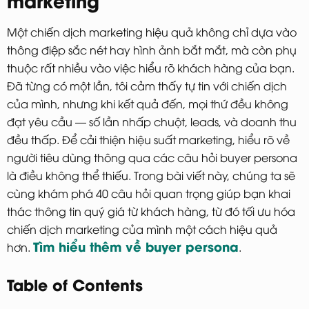
Một chiến dịch marketing hiệu quả không chỉ dựa vào
thông điệp sắc nét hay hình ảnh bắt mắt, mà còn phụ
thuộc rất nhiều vào việc hiểu rõ khách hàng của bạn.
Đã từng có một lần, tôi cảm thấy tự tin với chiến dịch
của mình, nhưng khi kết quả đến, mọi thứ đều không
đạt yêu cầu — số lần nhấp chuột, leads, và doanh thu
đều thấp. Để cải thiện hiệu suất marketing, hiểu rõ về
người tiêu dùng thông qua các câu hỏi buyer persona
là điều không thể thiếu. Trong bài viết này, chúng ta sẽ
cùng khám phá 40 câu hỏi quan trọng giúp bạn khai
thác thông tin quý giá từ khách hàng, từ đó tối ưu hóa
chiến dịch marketing của mình một cách hiệu quả
Tìm hiểu thêm về buyer persona
hơn.
.
Table of Contents