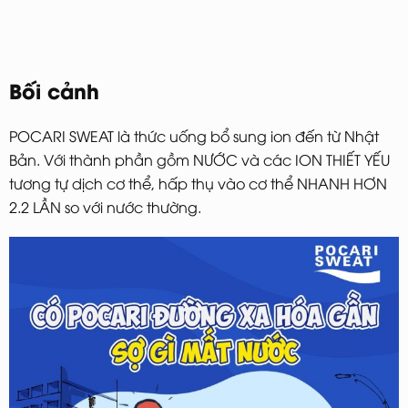
Bối cảnh
POCARI SWEAT là thức uống bổ sung ion đến từ Nhật
Bản. Với thành phần gồm NƯỚC và các ION THIẾT YẾU
tương tự dịch cơ thể, hấp thụ vào cơ thể NHANH HƠN
2.2 LẦN so với nước thường.