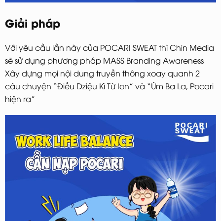
Giải pháp
Với yêu cầu lần này của POCARI SWEAT thì Chin Media
sẽ sử dụng phương pháp MASS Branding Awareness
Xây dựng mọi nội dung truyền thông xoay quanh 2
câu chuyện “Điều Dziệu Kì Từ Ion” và “Úm Ba La, Pocari
hiện ra”