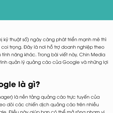
thị kỹ thuật số) ngày càng phát triển mạnh mẽ thì
oi trọng. Đây là nơi hỗ trợ doanh nghiệp theo
tính năng khác. Trong bài viết này, Chin Media
 trình quản lý quảng cáo của Google và những lợi
gle là gì?
ager) là nền tảng quảng cáo trực tuyến của
heo dõi các chiến dịch quảng cáo trên nhiều
le. Điều này giúp bạn có thể mở rộng phạm vi