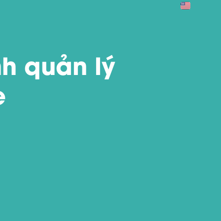
nh quản lý
e