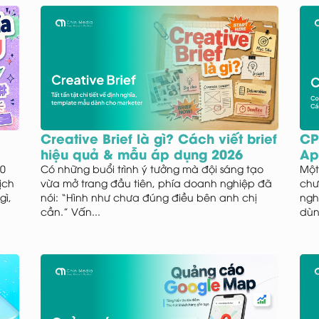
Creative Brief là gì? Cách viết brief
CPI
hiệu quả & mẫu áp dụng 2026
Ap
30
Có những buổi trình ý tưởng mà đội sáng tạo
Một
lịch
vừa mở trang đầu tiên, phía doanh nghiệp đã
chư
gì,
nói: “Hình như chưa đúng điều bên anh chị
ngh
cần.” Vấn...
dùn