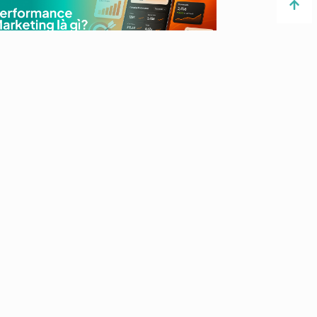
rformance Marketing là gì?
ch triển khai hiệu quả năm 2026
formance marketing là thuật ngữ được sử
g khá phổ biến và bất kỳ marketer nào
g phải biết. Nói đến thuật ngữ này sẽ có
ều cách nhìn nhận...