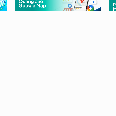
Pe
y
Quảng cáo Google Maps là gì?
Cá
”:
Cách chạy hiệu quả 2026
h
Per
Khi người dùng tìm “quán cà phê gần đây”,
dụn
“nha khoa quận 3” hay “siêu thị trên đường
cũn
về”, họ thường đã tiến gần đến quyết định
m
nhi
mua. Quảng cáo...
 lợi
ông
Trước
1
…
2
3
139
Sau