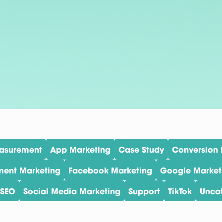
easurement
App Marketing
Case Study
Conversion 
ent Marketing
Facebook Marketing
Google Market
SEO
Social Media Marketing
Support
TikTok
Unca