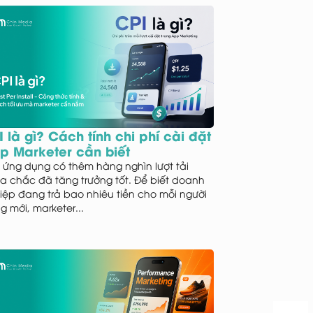
 là gì? Cách tính chi phí cài đặt
p Marketer cần biết
 ứng dụng có thêm hàng nghìn lượt tải
a chắc đã tăng trưởng tốt. Để biết doanh
iệp đang trả bao nhiêu tiền cho mỗi người
g mới, marketer...