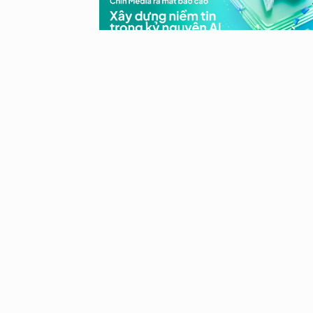
Chin Media ra mắt báo cáo “Xâ
dựng niềm tin trong kỷ nguyên AI
Khi niềm tin trở thành lợi thế cạn
tranh mới của thương hiệu
Chin Media ra mắt báo cáo “Xây dựng niề
tin trong kỷ nguyên AI”: Khi niềm tin trở thành
thế cạnh tranh mới của thương hiệu. AI kh
còn...