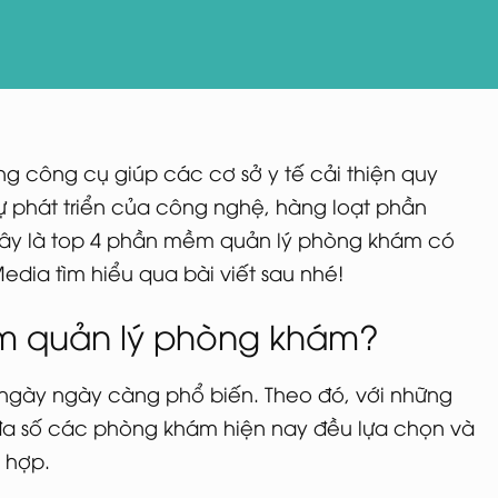
 công cụ giúp các cơ sở y tế cải thiện quy
 sự phát triển của công nghệ, hàng loạt phần
ây là top
4
phần mềm quản lý phòng khám có
dia tìm hiểu qua bài viết sau nhé!
ềm quản lý phòng khám?
ngày ngày càng phổ biến. Theo đó, với những
đa số các phòng khám hiện nay đều lựa chọn và
 hợp.