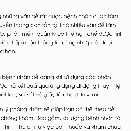
g những vấn đề rất được bệnh nhân quan tâm.
uyền thống còn tồn tại khá nhiều vấn đề làm
o đó, phần mềm quản lý có thể hạn chế được tình
việc tiếp nhận thông tin cũng như phân loại
ả hơn.
ủa bệnh nhân dễ dàng khi sử dụng các phần
 trả kết quả qua ứng dụng di động thuận tiện
t lạc, sai sót về giấy tờ cho đơn vị mình.
n lý phòng khám sẽ giúp bạn có thể theo dễ
a phòng khám. Bao gồm, số lượng bệnh nhân tới
nh hình thu chi từ việc bán thuốc và khám chữa