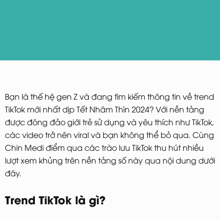
Bạn là thế hệ gen Z và đang tìm kiếm thông tin về trend
TikTok mới nhất dịp Tết Nhâm Thìn 2024? Với nền tảng
được đông đảo giới trẻ sử dụng và yêu thích như TikTok,
các video trở nên viral và bạn không thể bỏ qua. Cùng
Chin Medi điểm qua các trào lưu TikTok thu hút nhiều
lượt xem khủng trên nền tảng số này qua nội dung dưới
đây.
Trend TikTok là gì?