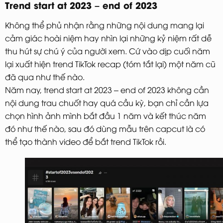
Trend start at 2023 – end of 2023
Không thể phủ nhận rằng những nội dung mang lại
cảm giác hoài niệm hay nhìn lại những kỷ niệm rất dễ
thu hút sự chú ý của người xem. Cứ vào dịp cuối năm
lại xuất hiện trend TikTok recap (tóm tắt lại) một năm cũ
đã qua như thế nào.
Năm nay, trend start at 2023 – end of 2023 không cần
nội dung trau chuốt hay quá cầu kỳ, bạn chỉ cần lựa
chọn hình ảnh mình bắt đầu 1 năm và kết thúc năm
đó như thế nào, sau đó dùng mẫu trên capcut là có
thể tạo thành video để bắt trend TikTok rồi.