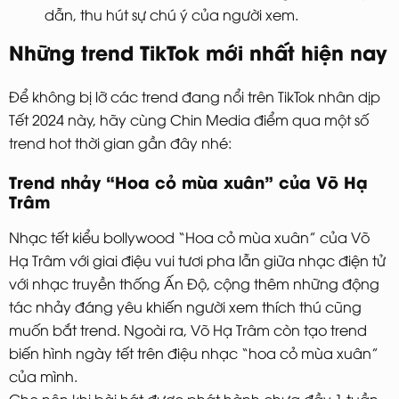
dẫn, thu hút sự chú ý của người xem.
Những trend TikTok mới nhất hiện nay
Để không bị lỡ các trend đang nổi trên TikTok nhân dịp
Tết 2024 này, hãy cùng Chin Media điểm qua một số
trend hot thời gian gần đây nhé:
Trend nhảy “Hoa cỏ mùa xuân” của Võ Hạ
Trâm
Nhạc tết kiểu bollywood “Hoa cỏ mùa xuân” của Võ
Hạ Trâm với giai điệu vui tươi pha lẫn giữa nhạc điện tử
với nhạc truyền thống Ấn Độ, cộng thêm những động
tác nhảy đáng yêu khiến người xem thích thú cũng
muốn bắt trend. Ngoài ra, Võ Hạ Trâm còn tạo trend
biến hình ngày tết trên điệu nhạc “hoa cỏ mùa xuân”
của mình.