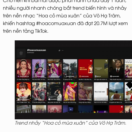
Cho nên khi bài hát được phát hành chưa đầy 1 tuần,
nhiều người nhanh chóng bắt trend biến hình và nhảy
trên nền nhạc “Hoa cỏ mùa xuân” của Võ Hạ Trâm,
khiến hashtag #hoacomuaxuan đã đạt 20.7M lượt xem
trên nền tảng TikTok.
Trend nhảy “Hoa cỏ mùa xuân” của Võ Hạ Trâm.