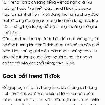
Từ “Trend” khi dịch sang tiếng Việt có nghĩa là “xu
hướng” hoặc “xu thế”. Các trend TikTok là các xu
hướng mới nhất trên TikTok đang thu hút sự chú ý đặc
biệt từ cộng đồng người dùng trên nền tảng này, tạo
nên những hiện tượng nổi bật trong khoảng thời gian
nhất định.
Các trend hot thường được bắt đầu bởi những người
có ảnh hưởng lớn trên TikTok và sau đó nó trở nên phổ
biến. Hay những giai điệu, bản nhạc, những trào lưu
độc đáo thường được lòng người dùng và nhanh
chóng trở nên viral (nổi tiếng) trên TikTok.
Cách bắt trend TikTok
Để giúp bạn nhanh chóng theo kịp những xu hướng
hot trên TikTok và làm cho kênh TikTok cá nhân của
mình trở nên thú vị hơn, với nhiều lượt xem và tim nhiều