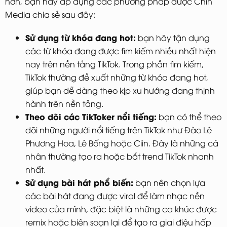
hơn, bạn hãy áp dụng các phương pháp được Chin
Media chia sẻ sau đây:
Sử dụng từ khóa đang hot:
bạn hãy tận dụng
các từ khóa đang được tìm kiếm nhiều nhất hiện
nay trên nền tảng TikTok. Trong phần tìm kiếm,
TikTok thường đề xuất những từ khóa đang hot,
giúp bạn dễ dàng theo kịp xu hướng đang thịnh
hành trên nền tảng.
Theo dõi các TikToker nổi tiếng:
bạn có thể theo
dõi những người nổi tiếng trên TikTok như Đào Lê
Phương Hoa, Lê Bống hoặc Ciin. Đây là những cá
nhân thường tạo ra hoặc bắt trend TikTok nhanh
nhất.
Sử dụng bài hát phổ biến:
bạn nên chọn lựa
các bài hát đang được viral để làm nhạc nền
video của mình, đặc biệt là những ca khúc được
remix hoặc biên soạn lại để tạo ra giai điệu hấp