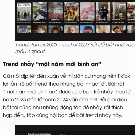
Trend start at 2023 – end of 2023 rất dễ bắt nhờ vào
mẫu capcut.
Trend nhảy “một năm mới bình an”
Cứ mỗi dịp tết đến xuân về thì dân cư mạng trên TikTok
lại rầm rộ bắt trend theo những bài nhạc Tết. Bài hát
“một năm mới bình an” được các bạn trẻ nhảy theo từ
năm 2023 đến tết năm 2024 vẫn còn hot. Bởi giai điệu
bắt tai cũng như những động tác dễ nhảy, rất thích
hợp để tụ tập cùng hội bạn để bắt trend nhảy này.