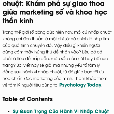
chuột: Khám phá sự giao thoa
giữa marketing số và khoa học
thần kinh
Trong thế giới số đông đúc hiện nay, mỗi cú nhấp chuột
không chỉ đơn thuần là một chỉ số; nó chính là nhịp tim
của quá trình chuyển đổi. Vậy điều gì khiến người
dùng cảm thấy hứng thú để nhấn vào? Liệu đó có
phải là tiêu đề hấp dẫn, màu sắc của nút hay bố cục
trang? Bài viết này sẽ giải mã những yếu tố tâm lý
đằng sau hành vi nhấp chuột, từ đó giúp bạn tối ưu
hóa chiến lược marketing của mình. Tham khảo thêm
Psychology Today
về tâm lý người tiêu dùng tại
.
Table of Contents
Sự Quan Trọng Của Hành Vi Nhấp Chuột