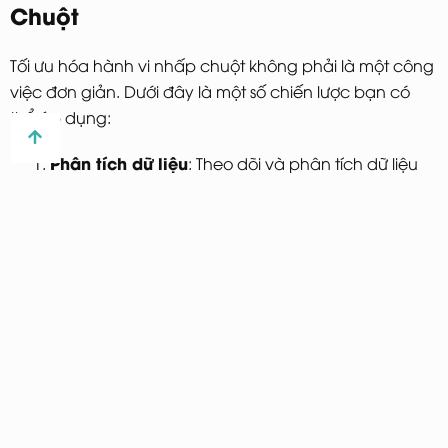
Chuột
Tối ưu hóa hành vi nhấp chuột không phải là một công
việc đơn giản. Dưới đây là một số chiến lược bạn có
thể áp dụng:
Phân tích dữ liệu
: Theo dõi và phân tích dữ liệu
nhấp chuột để hiểu hành vi của người dùng.
A/B Testing
: Thử nghiệm nhiều phiên bản của
trang để xác định yếu tố nào tạo ra tỷ lệ nhấp
chuột cao nhất.
Nâng cao trải nghiệm người dùng
: Đảm bảo
trang web thân thiện với người dùng, nhanh
chóng và dễ điều hướng.
Bạn có thể tìm hiểu sâu hơn về phân tích dữ liệu tại
Google Analytics
.