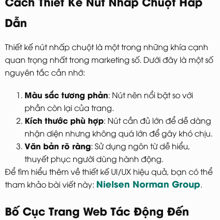
Cách Thiết Kế Nút Nhấp Chuột Hấp
Dẫn
Thiết kế nút nhấp chuột là một trong những khía cạnh
quan trọng nhất trong marketing số. Dưới đây là một số
nguyên tắc cần nhớ:
Màu sắc tương phản
: Nút nên nổi bật so với
phần còn lại của trang.
Kích thước phù hợp
: Nút cần đủ lớn để dễ dàng
nhận diện nhưng không quá lớn để gây khó chịu.
Văn bản rõ ràng
: Sử dụng ngôn từ dễ hiểu,
thuyết phục người dùng hành động.
Để tìm hiểu thêm về thiết kế UI/UX hiệu quả, bạn có thể
Nielsen Norman Group
tham khảo bài viết này:
.
Bố Cục Trang Web Tác Động Đến