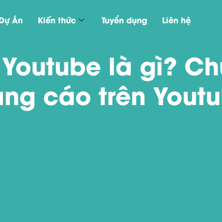
Dự Án
Kiến thức
Tuyển dụng
Liên hệ
outube là gì? Ch
ng cáo trên Yout