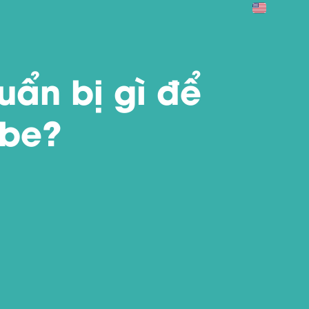
uẩn bị gì để
ube?