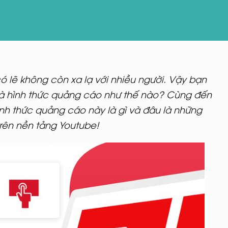
ó lẽ không còn xa lạ với nhiều người. Vậy bạn
à hình thức quảng cáo như thế nào? Cùng đến
hình thức quảng cáo này là gì và đâu là những
rên nền tảng Youtube!