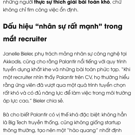
thực sự thích giải bài toán khó
những người
, chứ
không chỉ tìm công việc ổn định.
Dấu hiệu “nhân sự rất mạnh” trong
mắt recruiter
Janelle Bieler, phụ trách mảng nhân sự công nghệ tại
Akkodis, cũng cho rằng Palantir nổi tiếng với quy trình
tuyển dụng khắt khe và những bài toán phức tạp. “Khi
một recruiter nhìn thấy Palantir trên CV, họ thường hiểu
rằng ứng viên đã vượt qua một quá trình tuyển chọn
rất khó và có đủ năng lực để làm việc trong môi trường
áp lực cao,” Bieler chia sẻ.
Bà cho biết Palantir có vị thế khá đặc biệt: không hẳn
là Big Tech truyền thống, cũng không giống startup
thông thường, tạo nên một “hào quang” nhất định