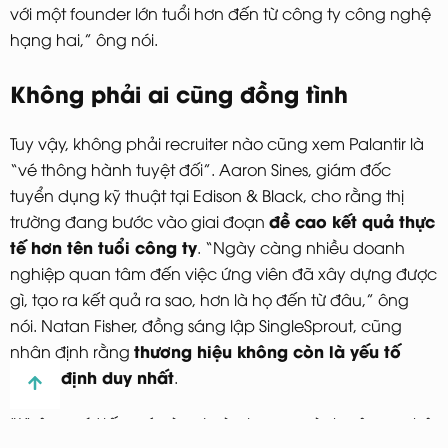
với một founder lớn tuổi hơn đến từ công ty công nghệ
hạng hai,” ông nói.
Không phải ai cũng đồng tình
Tuy vậy, không phải recruiter nào cũng xem Palantir là
“vé thông hành tuyệt đối”. Aaron Sines, giám đốc
tuyển dụng kỹ thuật tại Edison & Black, cho rằng thị
đề cao kết quả thực
trường đang bước vào giai đoạn
tế hơn tên tuổi công ty
. “Ngày càng nhiều doanh
nghiệp quan tâm đến việc ứng viên đã xây dựng được
gì, tạo ra kết quả ra sao, hơn là họ đến từ đâu,” ông
nói. Natan Fisher, đồng sáng lập SingleSprout, cũng
thương hiệu không còn là yếu tố
nhận định rằng
quyết định duy nhất
.
“Không có ‘tấm vé vàng’ nào trong ngành công nghệ