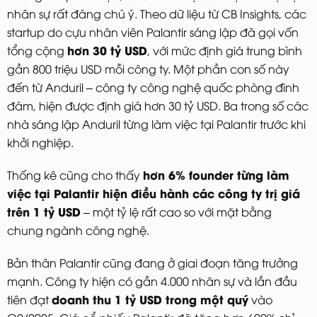
nhân sự rất đáng chú ý. Theo dữ liệu từ CB Insights, các
startup do cựu nhân viên Palantir sáng lập đã gọi vốn
hơn 30 tỷ USD
tổng cộng
, với mức định giá trung bình
gần 800 triệu USD mỗi công ty. Một phần con số này
đến từ Anduril – công ty công nghệ quốc phòng đình
đám, hiện được định giá hơn 30 tỷ USD. Ba trong số các
nhà sáng lập Anduril từng làm việc tại Palantir trước khi
khởi nghiệp.
hơn 6% founder từng làm
Thống kê cũng cho thấy
việc tại Palantir hiện điều hành các công ty trị giá
trên 1 tỷ USD
– một tỷ lệ rất cao so với mặt bằng
chung ngành công nghệ.
Bản thân Palantir cũng đang ở giai đoạn tăng trưởng
mạnh. Công ty hiện có gần 4.000 nhân sự và lần đầu
doanh thu 1 tỷ USD trong một quý
tiên đạt
vào