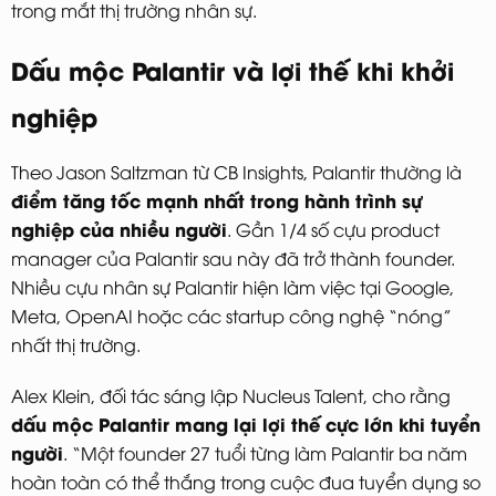
trong mắt thị trường nhân sự.
Dấu mộc Palantir và lợi thế khi khởi
nghiệp
Theo Jason Saltzman từ CB Insights, Palantir thường là
điểm tăng tốc mạnh nhất trong hành trình sự
nghiệp của nhiều người
. Gần 1/4 số cựu product
manager của Palantir sau này đã trở thành founder.
Nhiều cựu nhân sự Palantir hiện làm việc tại Google,
Meta, OpenAI hoặc các startup công nghệ “nóng”
nhất thị trường.
Alex Klein, đối tác sáng lập Nucleus Talent, cho rằng
dấu mộc Palantir mang lại lợi thế cực lớn khi tuyển
người
. “Một founder 27 tuổi từng làm Palantir ba năm
hoàn toàn có thể thắng trong cuộc đua tuyển dụng so