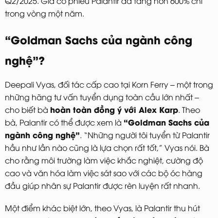
Q2/2025. Giá cổ phiếu Palantir đã tăng hơn 600% chỉ
trong vòng một năm.
“Goldman Sachs của ngành công
nghệ”?
Deepali Vyas, đối tác cấp cao tại Korn Ferry – một trong
những hãng tư vấn tuyển dụng toàn cầu lớn nhất –
hoàn toàn đồng ý với Alex Karp
cho biết bà
. Theo
“Goldman Sachs của
bà, Palantir có thể được xem là
ngành công nghệ”
. “Những người tôi tuyển từ Palantir
hầu như lần nào cũng là lựa chọn rất tốt,” Vyas nói. Bà
cho rằng môi trường làm việc khắc nghiệt, cường độ
cao và văn hóa làm việc sát sao với các bộ óc hàng
đầu giúp nhân sự Palantir được rèn luyện rất nhanh.
Một điểm khác biệt lớn, theo Vyas, là Palantir thu hút