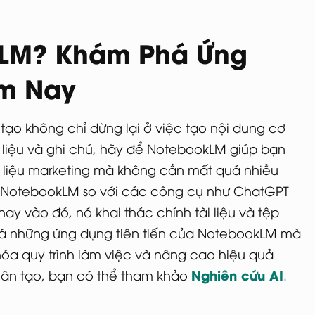
kLM? Khám Phá Ứng
m Nay
tạo không chỉ dừng lại ở việc tạo nội dung cơ
i liệu và ghi chú, hãy để NotebookLM giúp bạn
ài liệu marketing mà không cần mất quá nhiều
ữa NotebookLM so với các công cụ như ChatGPT
hay vào đó, nó khai thác chính tài liệu và tệp
phá những ứng dụng tiên tiến của NotebookLM mà
óa quy trình làm việc và nâng cao hiệu quả
Nghiên cứu AI
nhân tạo, bạn có thể tham khảo
.