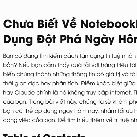
Chưa Biết Về Noteboo
Dụng Đột Phá Ngày Hô
Bạn có đang tìm kiếm cách tận dụng trí tuệ nhân 
bản? Nếu bạn cảm thấy quá tải với hàng triệu tà
biến chúng thành những thông tin có giá trị và t
thời gian đọc hay phân tích. Điểm khác biệt gi
hay Claude chính là nó không truy cập internet. T
của bạn. Trong bài viết này, chúng ta sẽ khám 
bạn có thể áp dụng ngay hôm nay, nhằm tối ưu h
công việc của bạn. Để tìm hiểu thêm về trí tuệ 
Table of Contents