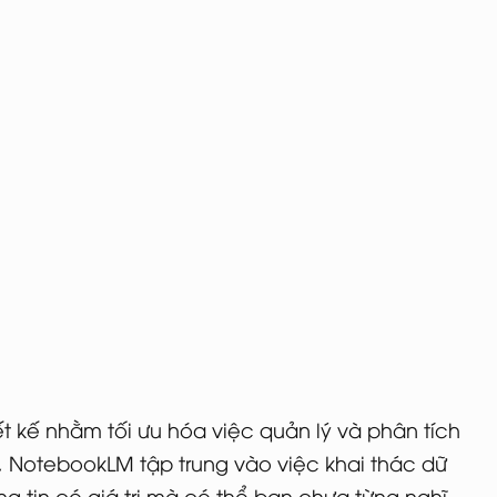
t kế nhằm tối ưu hóa việc quản lý và phân tích
c, NotebookLM tập trung vào việc khai thác dữ
ông tin có giá trị mà có thể bạn chưa từng nghĩ