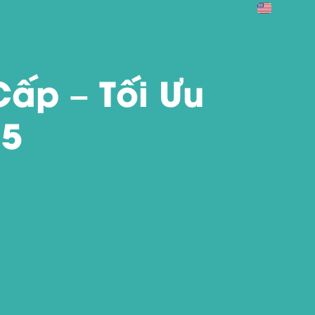
ấp – Tối Ưu
25