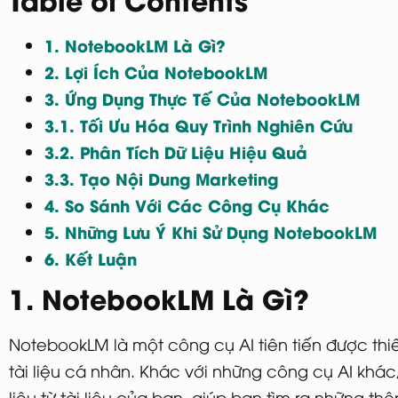
1. NotebookLM Là Gì?
2. Lợi Ích Của NotebookLM
3. Ứng Dụng Thực Tế Của NotebookLM
3.1. Tối Ưu Hóa Quy Trình Nghiên Cứu
3.2. Phân Tích Dữ Liệu Hiệu Quả
3.3. Tạo Nội Dung Marketing
4. So Sánh Với Các Công Cụ Khác
5. Những Lưu Ý Khi Sử Dụng NotebookLM
6. Kết Luận
1. NotebookLM Là Gì?
NotebookLM là một công cụ AI tiên tiến được thiế
tài liệu cá nhân. Khác với những công cụ AI khá
liệu từ tài liệu của bạn, giúp bạn tìm ra những th