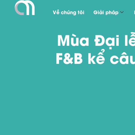
Về chúng tôi
Giải pháp
Mùa Đại l
F&B kể câ