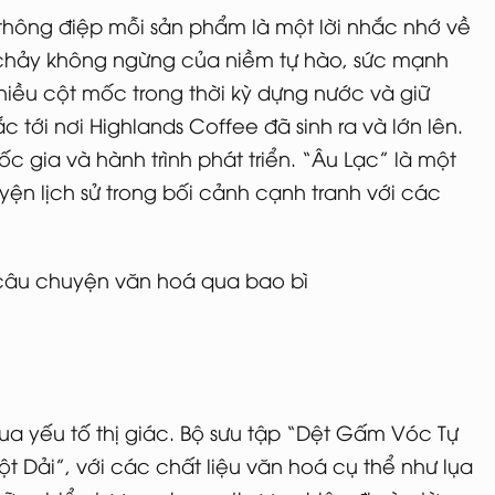
hông điệp mỗi sản phẩm là một lời nhắc nhớ về
g chảy không ngừng của niềm tự hào, sức mạnh
hiều cột mốc trong thời kỳ dựng nước và giữ
ắc tới nơi Highlands Coffee đã sinh ra và lớn lên.
c gia và hành trình phát triển. “Âu Lạc” là một
ện lịch sử trong bối cảnh cạnh tranh với các
a yếu tố thị giác. Bộ sưu tập “Dệt Gấm Vóc Tự
 Dải”, với các chất liệu văn hoá cụ thể như lụa