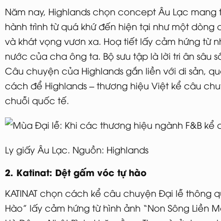
Năm nay, Highlands chọn concept Âu Lạc mang t
hành trình từ quá khứ đến hiện tại như một dòn
và khát vọng vươn xa. Hoạ tiết lấy cảm hứng từ n
nước của cha ông ta. Bộ sưu tập là lời tri ân sâu s
Câu chuyện của Highlands gắn liền với di sản, quố
cách để Highlands – thương hiệu Việt kể câu chuy
chuỗi quốc tế.
Ly giấy Âu Lạc. Nguồn: Highlands
2. Katinat: Dệt gấm vóc tự hào
KATINAT chọn cách kể câu chuyện Đại lễ thông qu
Hào” lấy cảm hứng từ hình ảnh “Non Sông Liền Một