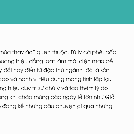
“mùa thay áo” quen thuộc. Từ ly cà phê, cốc
hương hiệu đồng loạt làm mới diện mạo để
 đổi này đến từ đặc thù ngành, đó là sản
cao và hành vi tiêu dùng mang tính lặp lại.
g hiệu duy trì sự chú ý và tạo thêm lý do
ng khí chào mừng các ngày lễ lớn như Giỗ
B đang kể những câu chuyện gì qua những