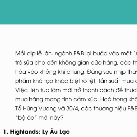
Mỗi dịp lễ lớn, ngành F&B lại bước vào một 
trà sữa cho đến không gian cửa hàng, các t
hòa vào không khí chung. Đằng sau nhịp thay
phẩm khó tạo khác biệt rõ rệt, tần suất mua 
Việc liên tục làm mới trở thành cách để thươn
mua hàng mang tính cảm xúc. Hoà trong khô
Tổ Hùng Vương và 30/4, các thương hiệu F&
“bộ áo” mới này?
1. Highlands: Ly Âu Lạc