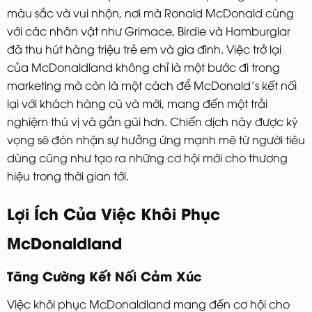
màu sắc và vui nhộn, nơi mà Ronald McDonald cùng
với các nhân vật như Grimace, Birdie và Hamburglar
đã thu hút hàng triệu trẻ em và gia đình. Việc trở lại
của McDonaldland không chỉ là một bước đi trong
marketing mà còn là một cách để McDonald’s kết nối
lại với khách hàng cũ và mới, mang đến một trải
nghiệm thú vị và gần gũi hơn. Chiến dịch này được kỳ
vọng sẽ đón nhận sự hưởng ứng mạnh mẽ từ người tiêu
dùng cũng như tạo ra những cơ hội mới cho thương
hiệu trong thời gian tới.
Lợi Ích Của Việc Khôi Phục
McDonaldland
Tăng Cường Kết Nối Cảm Xúc
Việc khôi phục McDonaldland mang đến cơ hội cho