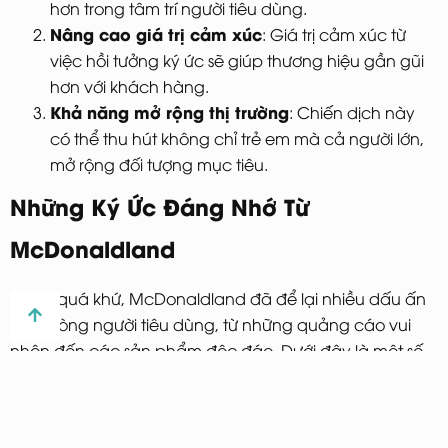
hơn trong tâm trí người tiêu dùng.
Nâng cao giá trị cảm xúc
: Giá trị cảm xúc từ
việc hồi tưởng ký ức sẽ giúp thương hiệu gần gũi
hơn với khách hàng.
Khả năng mở rộng thị trường
: Chiến dịch này
có thể thu hút không chỉ trẻ em mà cả người lớn,
mở rộng đối tượng mục tiêu.
Những Ký Ức Đáng Nhớ Từ
McDonaldland
Trong quá khứ, McDonaldland đã để lại nhiều dấu ấn
trong lòng người tiêu dùng, từ những quảng cáo vui
nhộn đến các sản phẩm độc đáo. Dưới đây là một số
ký ức đáng nhớ:
Quảng cáo sáng tạo
: Những quảng cáo với sự
xuất hiện của Ronald McDonald và các nhân vật