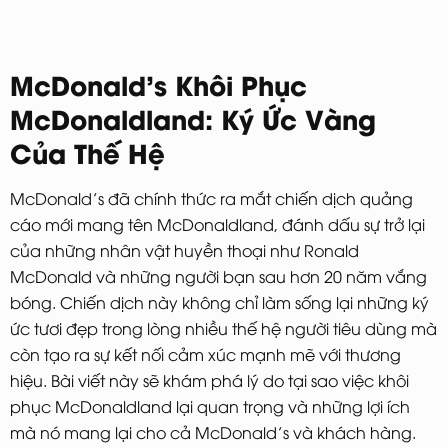
McDonald’s Khôi Phục
McDonaldland: Ký Ức Vàng
Của Thế Hệ
McDonald’s đã chính thức ra mắt chiến dịch quảng
cáo mới mang tên McDonaldland, đánh dấu sự trở lại
của những nhân vật huyền thoại như Ronald
McDonald và những người bạn sau hơn 20 năm vắng
bóng. Chiến dịch này không chỉ làm sống lại những ký
ức tươi đẹp trong lòng nhiều thế hệ người tiêu dùng mà
còn tạo ra sự kết nối cảm xúc mạnh mẽ với thương
hiệu. Bài viết này sẽ khám phá lý do tại sao việc khôi
phục McDonaldland lại quan trọng và những lợi ích
mà nó mang lại cho cả McDonald’s và khách hàng.