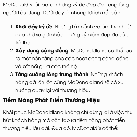
McDonald’s tái tạo lại những ký ức đẹp đẽ trong lòng
người tiêu dùng. Dưới đây là những lợi ích nổi bật:
Khơi dậy ký ức
: Những hình ảnh và âm thanh từ
quá khứ sẽ gợi nhắc những kỷ niệm đẹp đẽ của
trẻ thơ.
Xây dựng cộng đồng
: McDonaldland có thể tạo
ra một nền tảng cho các hoạt động cộng đồng
và kết nối giữa các thế hệ.
Tăng cường lòng trung thành
: Những khách
hàng đã lớn lên cùng McDonaldland sẽ có xu
hướng quay lại với thương hiệu.
Tiềm Năng Phát Triển Thương Hiệu
Khôi phục McDonaldland không chỉ dừng lại ở việc thu
hút khách hàng mà còn tạo ra tiềm năng phát triển
thương hiệu lâu dài. Qua đó, McDonald’s có thể: