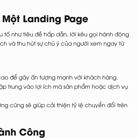
 Một Landing Page
tố như tiêu đề hấp dẫn, lời kêu gọi hành động
 tích và thu hút sự chú ý của người xem ngay từ
 cao để gây ấn tượng mạnh với khách hàng.
 tập trung vào lợi ích mà sản phẩm hoặc dịch vụ
ng cũng sẽ giúp cải thiện tỷ lệ chuyển đổi trên
hành Công