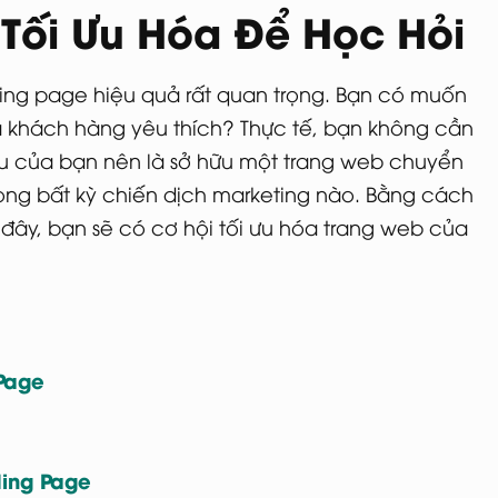
 Tối Ưu Hóa Để Học Hỏi
ding page hiệu quả rất quan trọng. Bạn có muốn
 khách hàng yêu thích? Thực tế, bạn không cần
êu của bạn nên là sở hữu một trang web chuyển
rong bất kỳ chiến dịch marketing nào. Bằng cách
đây, bạn sẽ có cơ hội tối ưu hóa trang web của
Page
ding Page