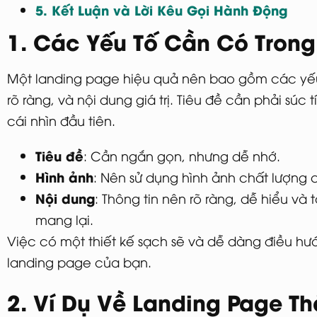
5. Kết Luận và Lời Kêu Gọi Hành Động
1. Các Yếu Tố Cần Có Trong
Một landing page hiệu quả nên bao gồm các yếu 
rõ ràng, và nội dung giá trị. Tiêu đề cần phải súc
cái nhìn đầu tiên.
Tiêu đề
: Cần ngắn gọn, nhưng dễ nhớ.
Hình ảnh
: Nên sử dụng hình ảnh chất lượng
Nội dung
: Thông tin nên rõ ràng, dễ hiểu và
mang lại.
Việc có một thiết kế sạch sẽ và dễ dàng điều hướ
landing page của bạn.
2. Ví Dụ Về Landing Page T