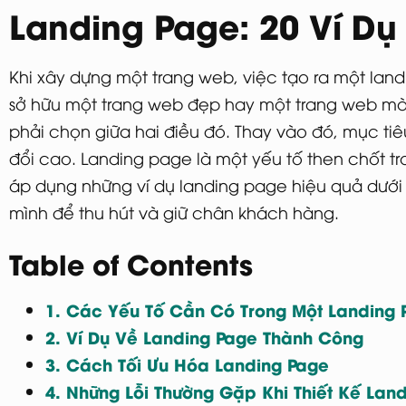
Landing Page: 20 Ví Dụ
Khi xây dựng một trang web, việc tạo ra một lan
sở hữu một trang web đẹp hay một trang web mà
phải chọn giữa hai điều đó. Thay vào đó, mục ti
đổi cao. Landing page là một yếu tố then chốt t
áp dụng những ví dụ landing page hiệu quả dưới 
mình để thu hút và giữ chân khách hàng.
Table of Contents
1. Các Yếu Tố Cần Có Trong Một Landing 
2. Ví Dụ Về Landing Page Thành Công
3. Cách Tối Ưu Hóa Landing Page
4. Những Lỗi Thường Gặp Khi Thiết Kế Lan