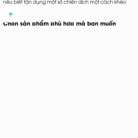
nếu biết tận dụng một số chiến dịch một cách khéo
léo.
Chọn sản phẩm phù hợp mà bạn muốn
quảng bá
Chọn đúng chuyên ngành là cơ sở để đạt được thành
công trong affiliate marketing. Bạn có thể quảng bá
các sản phẩm tuỳ theo phong cách và sở thích của
mình. Đó có thể là giày, máy tính PC, phần mềm, đề tài
về marketing, chủ đề liên quan đến WordPress, các
khóa học trực tuyến,…Đến thời điểm thích hợp, khách
hàng bắt gặp bài viết từ bạn giới thiệu những sản
phẩm đó thì họ cũng sẽ mua hàng từ bạn.
Thiết kế landing page dành riêng cho từng
sản phẩm mà bạn sắp cung cấp
Lập kế hoạch tạo các trang landing page khác nhau