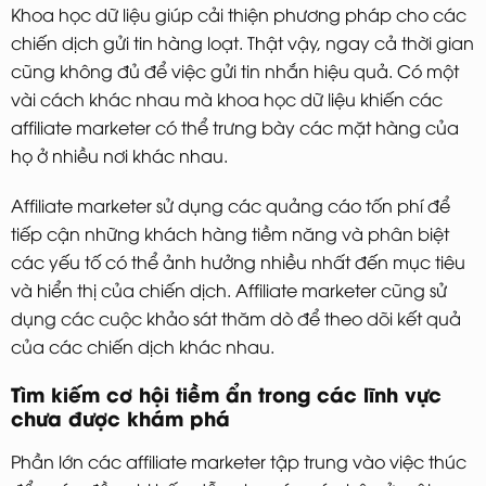
Khoa học dữ liệu giúp cải thiện phương pháp cho các
chiến dịch gửi tin hàng loạt. Thật vậy, ngay cả thời gian
cũng không đủ để việc gửi tin nhắn hiệu quả. Có một
vài cách khác nhau mà khoa học dữ liệu khiến các
affiliate marketer có thể trưng bày các mặt hàng của
họ ở nhiều nơi khác nhau.
Affiliate marketer sử dụng các quảng cáo tốn phí để
tiếp cận những khách hàng tiềm năng và phân biệt
các yếu tố có thể ảnh hưởng nhiều nhất đến mục tiêu
và hiển thị của chiến dịch. Affiliate marketer cũng sử
dụng các cuộc khảo sát thăm dò để theo dõi kết quả
của các chiến dịch khác nhau.
Tìm kiếm cơ hội tiềm ẩn trong các lĩnh vực
chưa được khám phá
Phần lớn các affiliate marketer tập trung vào việc thúc