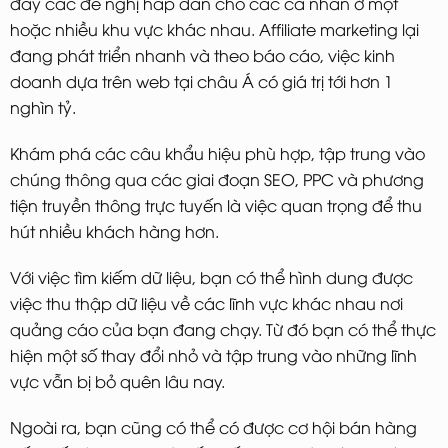
đẩy các đề nghị hấp dẫn cho các cá nhân ở một
hoặc nhiều khu vực khác nhau. Affiliate marketing lại
đang phát triển nhanh và theo báo cáo, việc kinh
doanh dựa trên web tại châu Á có giá trị tới hơn 1
nghìn tỷ.
Khám phá các câu khẩu hiệu phù hợp, tập trung vào
chúng thông qua các giai đoạn SEO, PPC và phương
tiện truyền thông trực tuyến là việc quan trọng để thu
hút nhiều khách hàng hơn.
Với việc tìm kiếm dữ liệu, bạn có thể hình dung được
việc thu thập dữ liệu về các lĩnh vực khác nhau nơi
quảng cáo của bạn đang chạy. Từ đó bạn có thể thực
hiện một số thay đổi nhỏ và tập trung vào những lĩnh
vực vẫn bị bỏ quên lâu nay.
Ngoài ra, bạn cũng có thể có được cơ hội bán hàng