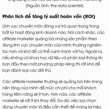
(Nguồn ảnh: the data scientist)
Phân tích để tăng tỷ suất hoàn vốn (ROI)
Lĩnh vực chuyên môn đóng vai trò quan trọng trong
bất kỳ hoạt động kinh doanh nào. Nói cách khác, các
affiliate marketer quảng bá những sản phẩm theo
đúng lĩnh vực chuyên môn của mình thường nghiêm
túc hơn và khó để có thể cạnh tranh với họ. Ngoài ra,
nếu không có khoa học dữ liệu và phân loại thông tin
ban đầu theo một phương pháp riêng thì rất khó để
bạn đánh bại các đối thủ.
Các affiliate marketer thường sẽ quảng bá trên trang
nền tảng của mình để mức chi phí cho mỗi khách
hàng tiềm năng sẽ ít hơn. Hơn nữa, các affiliate
marketer sẽ rất ít khi thay đổi. Do đó, việc lựa chọn
đúng chuyên môn là điều cần thiết để mang lại hiệu