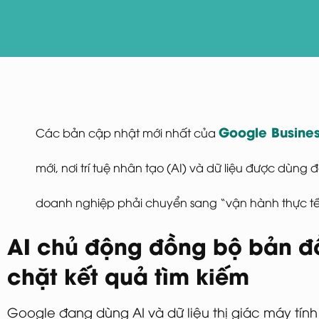
Google Business
Các bản cập nhật mới nhất của
mới, nơi trí tuệ nhân tạo (AI) và dữ liệu được dùn
doanh nghiệp phải chuyển sang “vận hành thực tế” 
AI chủ động đồng bộ bản đồ
chặt kết quả tìm kiếm
Google đang dùng AI và dữ liệu thị giác máy tính