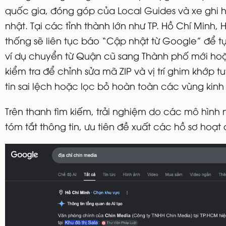
quốc gia, đóng góp của Local Guides và xe ghi h
nhật. Tại các tỉnh thành lớn như TP. Hồ Chí Minh,
thống sẽ liên tục báo “Cập nhật từ Google” để 
ví dụ chuyển từ Quận cũ sang Thành phố mới ho
kiểm tra để chỉnh sửa mã ZIP và vị trí ghim khớp t
tin sai lệch hoặc lọc bỏ hoàn toàn các vùng kin
Trên thanh tìm kiếm, trải nghiệm do các mô hình
tóm tắt thông tin, ưu tiên đề xuất các hồ sơ hoạt