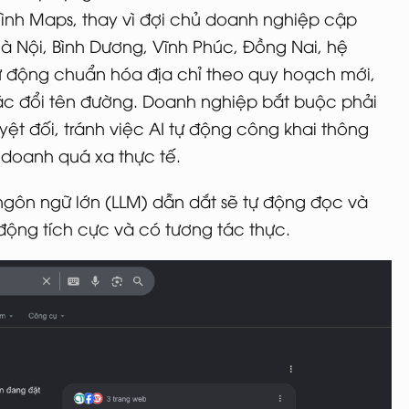
ình Maps, thay vì đợi chủ doanh nghiệp cập
 Hà Nội, Bình Dương, Vĩnh Phúc, Đồng Nai, hệ
tự động chuẩn hóa địa chỉ theo quy hoạch mới,
ặc đổi tên đường. Doanh nghiệp bắt buộc phải
uyệt đối, tránh việc AI tự động công khai thông
h doanh quá xa thực tế.
 ngôn ngữ lớn (LLM) dẫn dắt sẽ tự động đọc và
 động tích cực và có tương tác thực.