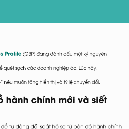
 Profile
(GBP) đang đánh dấu một kỷ nguyên
g để quét sạch các doanh nghiệp ảo. Lúc này,
nếu muốn tăng hiển thị và tỷ lệ chuyển đổi.
 hành chính mới và siết
 để tự động đối soát hồ sơ từ bản đồ hành chính