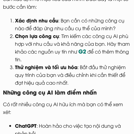
bước cần làm:
Xác định nhu cầu
: Bạn cần có những công cụ
nào để đáp ứng nhu cầu cụ thể của mình?
Chọn lựa công cụ
: Tìm kiếm các công cụ AI phù
hợp với nhu cầu và khả năng của bạn. Hãy tham
G2
khảo các nguồn uy tín như
để có thêm thông
tin.
Thử nghiệm và tối ưu hóa
: Bắt đầu thử nghiệm
quy trình của bạn và điều chỉnh khi cần thiết để
đạt hiệu quả cao nhất.
Những công cụ AI làm điểm nhấn
Có rất nhiều công cụ AI hữu ích mà bạn có thể xem
xét:
ChatGPT
: Hoàn hảo cho việc tạo nội dung và
phản hồi.