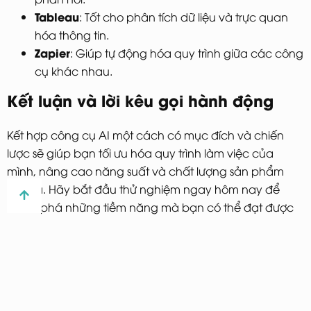
Tableau
: Tốt cho phân tích dữ liệu và trực quan
hóa thông tin.
Zapier
: Giúp tự động hóa quy trình giữa các công
cụ khác nhau.
Kết luận và lời kêu gọi hành động
Kết hợp công cụ AI một cách có mục đích và chiến
lược sẽ giúp bạn tối ưu hóa quy trình làm việc của
mình, nâng cao năng suất và chất lượng sản phẩm
đầu ra. Hãy bắt đầu thử nghiệm ngay hôm nay để
khám phá những tiềm năng mà bạn có thể đạt được
từ việc sử dụng các công cụ AI một cách hiệu quả.
Đừng quên chia sẻ kinh nghiệm của bạn với cộng
đồng để cùng nhau học hỏi và phát triển!