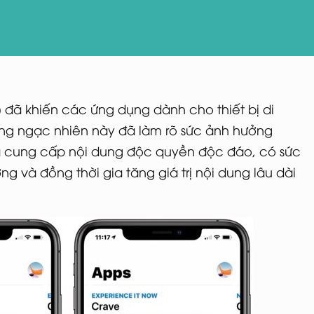
 đã khiến các ứng dụng dành cho thiết bị di
áng ngạc nhiên này đã làm rõ sức ảnh hưởng
và cung cấp nội dung độc quyền độc đáo, có sức
ờng và đồng thời gia tăng giá trị nội dung lâu dài