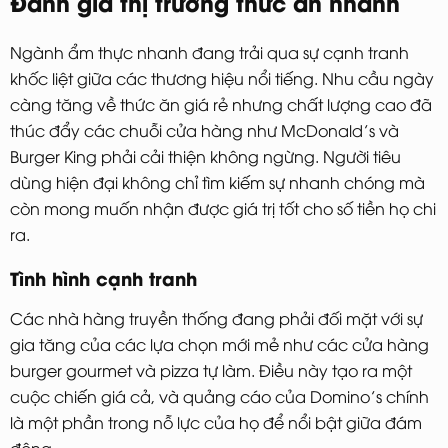
Đánh giá thị trường thức ăn nhanh
Ngành ẩm thực nhanh đang trải qua sự cạnh tranh
khốc liệt giữa các thương hiệu nổi tiếng. Nhu cầu ngày
càng tăng về thức ăn giá rẻ nhưng chất lượng cao đã
thúc đẩy các chuỗi cửa hàng như McDonald’s và
Burger King phải cải thiện không ngừng. Người tiêu
dùng hiện đại không chỉ tìm kiếm sự nhanh chóng mà
còn mong muốn nhận được giá trị tốt cho số tiền họ chi
ra.
Tình hình cạnh tranh
Các nhà hàng truyền thống đang phải đối mặt với sự
gia tăng của các lựa chọn mới mẻ như các cửa hàng
burger gourmet và pizza tự làm. Điều này tạo ra một
cuộc chiến giá cả, và quảng cáo của Domino’s chính
là một phần trong nỗ lực của họ để nổi bật giữa đám
đông.