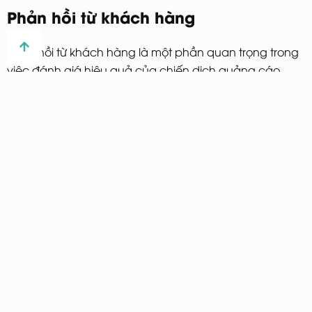
Phản hồi từ khách hàng
Phản hồi từ khách hàng là một phần quan trọng trong
việc đánh giá hiệu quả của chiến dịch quảng cáo.
Nhiều người tiêu dùng đã bày tỏ sự hài lòng với những
sản phẩm và giá trị mà Domino’s cung cấp.
Ý kiến và nhận xét
Khách hàng đã chia sẻ những trải nghiệm tích cực của
họ với pizza của Domino’s, đặc biệt là khi những món
ăn này được cung cấp với mức giá hợp lý. Họ cho
rằng sự so sánh giá trị giữa pizza và burger đã làm cho
họ xem xét lại lựa chọn của mình khi đặt hàng thức ăn
nhanh.
Tầm quan trọng của phản hồi