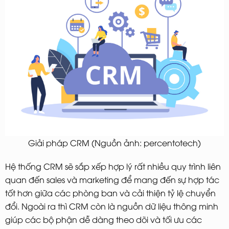
Giải pháp CRM (Nguồn ảnh: percentotech)
Hệ thống CRM sẽ sắp xếp hợp lý rất nhiều quy trình liên
quan đến sales và marketing để mang đến sự hợp tác
tốt hơn giữa các phòng ban và cải thiện tỷ lệ chuyển
đổi. Ngoài ra thì CRM còn là nguồn dữ liệu thông minh
giúp các bộ phận dễ dàng theo dõi và tối ưu các