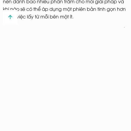
nên dành bao nhiêu phần trăm cho mỗi giải pháp và
khi nào sẽ có thể áp dụng một phiên bản tinh gọn hơn
so với việc lấy từ mỗi bên một ít.
Đầu tiên thì khác biệt của CRM và ERP không đáng kể.
Cả hai hệ thống đều cải thiện quy trình và lưu trữ, chia
sẻ dữ liệu. Tuy nhiên, trong khi CRM tập trung vào phía
khách hàng của một công ty như các quy trình bán
hàng và marketing thì ERP tập trung vào nội bộ công ty
như lên kế hoạch dự án, quản trị chuỗi cung ứng và
các hoạt động liên quan đến kế toán.
Tóm lại, ERP giúp doanh nghiệp có các quy trình hiệu
quả hơn để giảm thiểu chi phí. CRM tăng lợi nhuận
bằng các công cụ để cải thiện doanh thu. Ngoài ra,
đây là một vài điều bạn nên cân nhắc khi quyết định
nên dùng hệ thống nào thì tốt nhất cho doanh nghiệp: