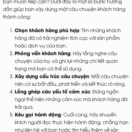
bạn muốn tiếp cận? Dưới đây là một số bước hướng
dẫn giúp bạn xây dựng một câu chuyện khách hàng
thành công:
Chọn khách hàng phù hợp
: Tìm những khách
hàng đã có trải nghiệm tích cực với sản phẩm
hoặc dịch vụ của bạn.
Phỏng vấn khách hàng
: Hãy lắng nghe câu
chuyện của họ, và ghi lại những chi tiết quan
trọng mà bạn có thể sử dụng.
Xây dựng cấu trúc câu chuyện
: Mỗi câu chuyện
nên có sự bắt đầu, phát triển và kết thúc rõ ràng.
Lồng ghép các yếu tố cảm xúc
: Đừng ngần
ngại thể hiện những cảm xúc mà khách hàng đã
trải qua.
Kêu gọi hành động
: Cuối cùng, hãy khuyến
khích người đọc thực hiện hành động, chẳng hạn
như liên hệ với bạn hoặc tìm hiểu thêm về sản