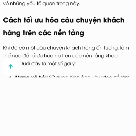
về những yếu tố quan trọng này.
Cách tối ưu hóa câu chuyện khách
hàng trên các nền tảng
Khi đã có một câu chuyện khách hàng ấn tượng, làm
thế nào để tối ưu hóa nó trên các nền tảng khác
nhau? Dưới đây là một số gợi ý:
Mạng xã hội
: Sử dụng hình ảnh và video để làm
nổi bật câu chuyện. Đặt câu hỏi để khuyến khích
người tiêu dùng tham gia.
Email marketing
: Gửi câu chuyện trong bản tin
email để tạo sự kết nối cá nhân hơn với khách
hàng.
Website
: Tạo một trang riêng để trưng bày các
câu chuyện khách hàng, giúp người tiêu dùng dễ