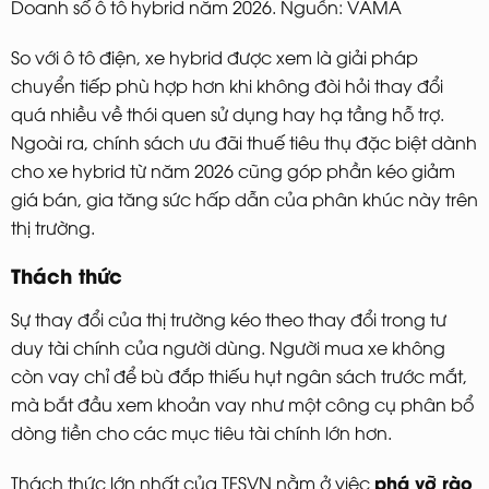
Doanh số ô tô hybrid năm 2026. Nguồn: VAMA
So với ô tô điện, xe hybrid được xem là giải pháp
chuyển tiếp phù hợp hơn khi không đòi hỏi thay đổi
quá nhiều về thói quen sử dụng hay hạ tầng hỗ trợ.
Ngoài ra, chính sách ưu đãi thuế tiêu thụ đặc biệt dành
cho xe hybrid từ năm 2026 cũng góp phần kéo giảm
giá bán, gia tăng sức hấp dẫn của phân khúc này trên
thị trường.
Thách thức
Sự thay đổi của thị trường kéo theo thay đổi trong tư
duy tài chính của người dùng. Người mua xe không
còn vay chỉ để bù đắp thiếu hụt ngân sách trước mắt,
mà bắt đầu xem khoản vay như một công cụ phân bổ
dòng tiền cho các mục tiêu tài chính lớn hơn.
phá vỡ rào
Thách thức lớn nhất của TFSVN nằm ở việc