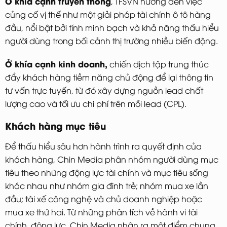
Ở khía cạnh truyền thông
, TFSVN hướng đến việc
củng cố vị thế như một giải pháp tài chính ô tô hàng
đầu, nổi bật bởi tính minh bạch và khả năng thấu hiểu
người dùng trong bối cảnh thị trường nhiều biến động.
Ở khía cạnh kinh doanh,
chiến dịch tập trung thúc
đẩy khách hàng tiềm năng chủ động để lại thông tin
tư vấn trực tuyến, từ đó xây dựng nguồn lead chất
lượng cao và tối ưu chi phí trên mỗi lead (CPL).
Khách hàng mục tiêu
Để thấu hiểu sâu hơn hành trình ra quyết định của
khách hàng, Chin Media phân nhóm người dùng mục
tiêu theo những động lực tài chính và mục tiêu sống
khác nhau như nhóm gia đình trẻ; nhóm mua xe lần
đầu; tài xế công nghệ và chủ doanh nghiệp hoặc
mua xe thứ hai. Từ những phân tích về hành vi tài
chính, động lực, Chin Media nhận ra một điểm chung