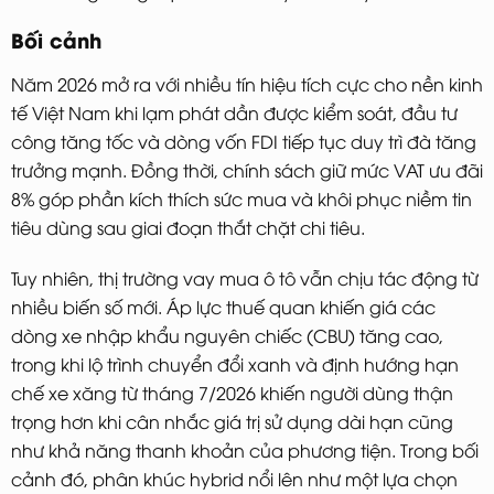
Bối cảnh
Năm 2026 mở ra với nhiều tín hiệu tích cực cho nền kinh
tế Việt Nam khi lạm phát dần được kiểm soát, đầu tư
công tăng tốc và dòng vốn FDI tiếp tục duy trì đà tăng
trưởng mạnh. Đồng thời, chính sách giữ mức VAT ưu đãi
8% góp phần kích thích sức mua và khôi phục niềm tin
tiêu dùng sau giai đoạn thắt chặt chi tiêu.
Tuy nhiên, thị trường vay mua ô tô vẫn chịu tác động từ
nhiều biến số mới. Áp lực thuế quan khiến giá các
dòng xe nhập khẩu nguyên chiếc (CBU) tăng cao,
trong khi lộ trình chuyển đổi xanh và định hướng hạn
chế xe xăng từ tháng 7/2026 khiến người dùng thận
trọng hơn khi cân nhắc giá trị sử dụng dài hạn cũng
như khả năng thanh khoản của phương tiện. Trong bối
cảnh đó, phân khúc hybrid nổi lên như một lựa chọn