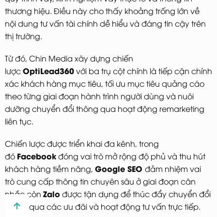
thương hiệu. Điều này cho thấy khoảng trống lớn về
nội dung tư vấn tài chính dễ hiểu và đáng tin cậy trên
thị trường.
Từ đó, Chin Media xây dựng chiến
OptiLead360
lược
với ba trụ cột chính là tiếp cận chính
xác khách hàng mục tiêu, tối ưu mục tiêu quảng cáo
theo từng giai đoạn hành trình người dùng và nuôi
dưỡng chuyển đổi thông qua hoạt động remarketing
liên tục.
Chiến lược được triển khai đa kênh, trong
Facebook
đó
đóng vai trò mở rộng độ phủ và thu hút
Google SEO
khách hàng tiềm năng,
đảm nhiệm vai
trò cung cấp thông tin chuyên sâu ở giai đoạn cân
Zalo
nhắc còn
được tận dụng để thúc đẩy chuyển đổi
thông qua các ưu đãi và hoạt động tư vấn trực tiếp.