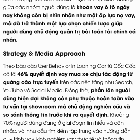
khoản vay ô tô ngày
giữa các nhóm người dùng là
nay không còn bị nhìn nhận như một áp lực nợ vay,
mà đã trở thành một lựa chọn chiến lược giúp
người dùng chủ động quản trị bài toán tài chính cá
nhân.
Strategy & Media Approach
Theo báo cáo User Behavior in Loaning Car từ Cốc Cốc,
46% quyết định vay mua xe chịu tác động từ
có tới
quảng cáo trực tuyến
trên các nền tảng như Search,
phần lớn người
YouTube và Social Media. Đồng thời,
dùng hiện đại không còn phụ thuộc hoàn toàn vào
tư vấn tại showroom mà chủ động nghiên cứu và
so sánh thông tin trước khi ra quyết định.
Khoảng
70% người dùng đang ở giai đoạn tìm hiểu và cân
nhắc, với nhu cầu tìm kiếm tập trung vào hướng dẫn
quy trình vay, kinh nghiệm vay thực tế và thông tin