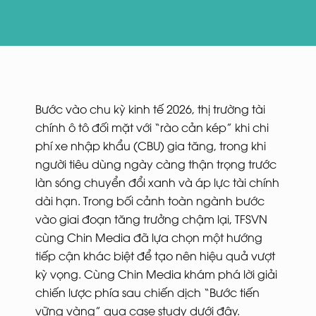
Bước vào chu kỳ kinh tế 2026, thị trường tài
chính ô tô đối mặt với “rào cản kép” khi chi
phí xe nhập khẩu (CBU) gia tăng, trong khi
người tiêu dùng ngày càng thận trọng trước
làn sóng chuyển đổi xanh và áp lực tài chính
dài hạn. Trong bối cảnh toàn ngành bước
vào giai đoạn tăng trưởng chậm lại, TFSVN
cùng Chin Media đã lựa chọn một hướng
tiếp cận khác biệt để tạo nên hiệu quả vượt
kỳ vọng. Cùng Chin Media khám phá lời giải
chiến lược phía sau chiến dịch “Bước tiến
vững vàng” qua case study dưới đây.