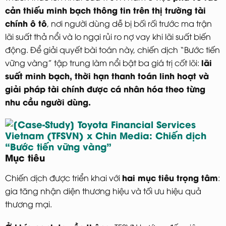
cản thiếu minh bạch thông tin trên thị trường tài
chính ô tô
, nơi người dùng dễ bị bối rối trước ma trận
lãi suất thả nổi và lo ngại rủi ro nợ vay khi lãi suất biến
động. Để giải quyết bài toán này, chiến dịch “Bước tiến
lãi
vững vàng” tập trung làm nổi bật ba giá trị cốt lõi:
suất minh bạch, thời hạn thanh toán linh hoạt và
giải pháp tài chính được cá nhân hóa theo từng
nhu cầu người dùng.
Mục tiêu
hai mục tiêu trọng tâm
Chiến dịch được triển khai với
:
gia tăng nhận diện thương hiệu và tối ưu hiệu quả
thương mại.