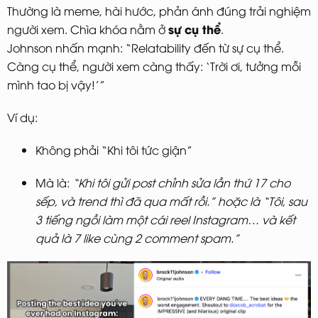
Thường là meme, hài hước, phản ánh đúng trải nghiệm
sự cụ thể
người xem. Chìa khóa nằm ở
.
Johnson nhấn mạnh: “Relatability đến từ sự cụ thể.
Càng cụ thể, người xem càng thấy: ‘Trời ơi, tưởng mỗi
mình tao bị vậy!’”
Ví dụ:
Không phải “Khi tôi tức giận”
Mà là:
“Khi tôi gửi post chỉnh sửa lần thứ 17 cho
sếp, và trend thì đã qua mất rồi.” hoặc là “Tôi, sau
3 tiếng ngồi làm một cái reel Instagram… và kết
quả là 7 like cùng 2 comment spam.”