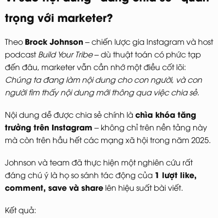
trọng với marketer?
Brock Johnson
Theo
– chiến lược gia Instagram và host
podcast
Build Your Tribe
– dù thuật toán có phức tạp
đến đâu, marketer vẫn cần nhớ một điều cốt lõi:
Chúng ta đang làm nội dung cho con người, và con
người tìm thấy nội dung mới thông qua việc chia sẻ.
chìa khóa tăng
Nội dung dễ được chia sẻ chính là
trưởng trên Instagram
– không chỉ trên nền tảng này
mà còn trên hầu hết các mạng xã hội trong năm 2025.
Johnson và team đã thực hiện một nghiên cứu rất
1 lượt like,
đáng chú ý là họ so sánh tác động của
comment, save và share
lên hiệu suất bài viết.
Kết quả: