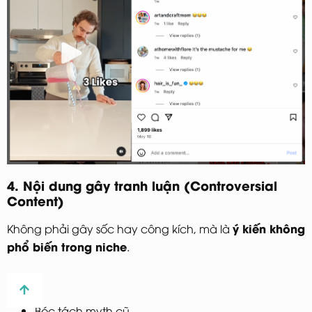
4. Nội dung gây tranh luận (Controversial
Content)
ý kiến không
Không phải gây sốc hay công kích, mà là
phổ biến trong niche
.
Ví dụ:
Bóc tách myth cũ