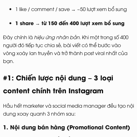
1 like / comment / save → ~50 lượt xem bổ sung
1 share → từ 150 đến 400 lượt xem bổ sung
Đây chính là
hiệu ứng nhân bản
. Khi một trong số 400
người đó tiếp tục chia sẻ, bài viết có thể bước vào
vòng xoáy lan truyền và trở thành post viral nhất của
bạn.
#1: Chiến lược nội dung – 3 loại
content chính trên Instagram
Hầu hết marketer và social media manager đều tạo nội
dung xoay quanh 3 nhóm sau:
1. Nội dung bán hàng (Promotional Content)