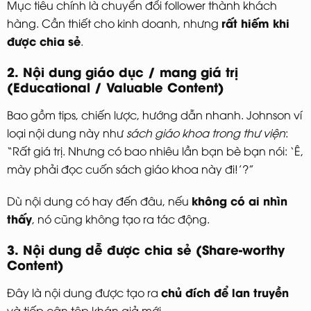
Mục tiêu chính là chuyển đổi follower thành khách
rất hiếm khi
hàng. Cần thiết cho kinh doanh, nhưng
được chia sẻ
.
2. Nội dung giáo dục / mang giá trị
(Educational / Valuable Content)
Bao gồm tips, chiến lược, hướng dẫn nhanh. Johnson ví
loại nội dung này như
sách giáo khoa trong thư viện
:
“Rất giá trị. Nhưng có bao nhiêu lần bạn bè bạn nói: ‘Ê,
mày phải đọc cuốn sách giáo khoa này đi!’?”
không có ai nhìn
Dù nội dung có hay đến đâu, nếu
thấy
, nó cũng không tạo ra tác động.
3. Nội dung dễ được chia sẻ (Share-worthy
Content)
chủ đích để lan truyền
Đây là nội dung được tạo ra
và tiếp cận tệp khán giả mới.