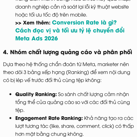
doanh nghiệp cần rà soát lại lỗi kỹ thuật website
hoặc tối ưu tốc độ trên mobile.
Conversion Rate là gì?
>> Xem thêm:
Cách đọc vị và tối ưu tỷ lệ chuyển đổi
Meta Ads 2026
4. Nhóm chất lượng quảng cáo và phân phối
Dựa theo hệ thống chẩn đoán từ Meta, marketer nên
theo dõi 3 bảng xếp hạng (Ranking) để xem nội dung
có bị lép vế trước đối thủ cùng tệp không:
Quality Ranking:
So sánh chất lượng cảm nhận
tổng thể của quảng cáo so với các đối thủ cùng
tệp.
Engagement Rate Ranking:
Khả năng tạo ra các
lượt tương tác (like, share, comment, click) có thấp
hơn mặt bằng chung không.