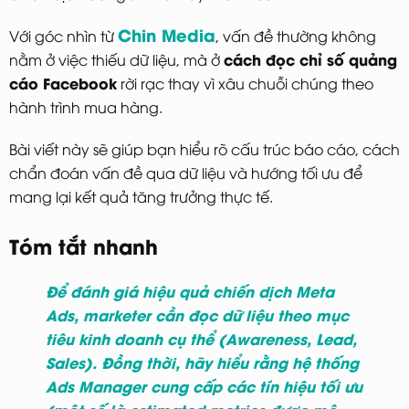
Chin Media
Với góc nhìn từ
, vấn đề thường không
cách đọc chỉ số quảng
nằm ở việc thiếu dữ liệu, mà ở
cáo Facebook
rời rạc thay vì xâu chuỗi chúng theo
hành trình mua hàng.
Bài viết này sẽ giúp bạn hiểu rõ cấu trúc báo cáo, cách
chẩn đoán vấn đề qua dữ liệu và hướng tối ưu để
mang lại kết quả tăng trưởng thực tế.
Tóm tắt nhanh
Để đánh giá hiệu quả chiến dịch Meta
Ads, marketer cần đọc dữ liệu theo mục
tiêu kinh doanh cụ thể (Awareness, Lead,
Sales). Đồng thời, hãy hiểu rằng hệ thống
Ads Manager cung cấp các tín hiệu tối ưu