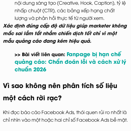
nội dung sáng tạo (Creative, Hook, Caption), tỷ lệ
nhấp chuột (CTR), các bảng xếp hạng chất
lượng và phản hồi thực tế từ người xem.
Xác định đúng cấp độ dữ liệu giúp marketer không
mắc sai lầm tắt nhầm chiến dịch tốt chỉ vì một
mẫu quảng cáo đang kém hiệu quả.
Fanpage bị hạn chế
>> Bài viết liên quan:
quảng cáo: Chẩn đoán lỗi và cách xử lý
chuẩn 2026
Vì sao không nên phân tích số liệu
một cách rời rạc?
Khi
đọc báo cáo Facebook Ads
, thói quen rủi ro nhất là
chỉ nhìn vào một hoặc hai
chỉ số Facebook Ads
bề mặt.