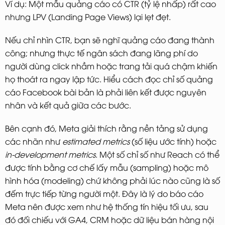
Ví dụ: Một mẫu quảng cáo có CTR (tỷ lệ nhấp) rất cao
nhưng LPV (Landing Page Views) lại lẹt đẹt.
Nếu chỉ nhìn CTR, bạn sẽ nghĩ quảng cáo đang thành
công; nhưng thực tế ngân sách đang lãng phí do
người dùng click nhầm hoặc trang tải quá chậm khiến
họ thoát ra ngay lập tức. Hiểu
cách đọc chỉ số quảng
cáo Facebook
bài bản là phải liên kết được nguyên
nhân và kết quả giữa các bước.
Bên cạnh đó, Meta giải thích rằng nền tảng sử dụng
các nhãn như
estimated metrics
(số liệu ước tính) hoặc
in-development metrics
. Một số chỉ số như Reach có thể
được tính bằng cơ chế lấy mẫu (sampling) hoặc mô
hình hóa (modeling) chứ không phải lúc nào cũng là số
đếm trực tiếp từng người một. Đây là lý do báo cáo
Meta nên được xem như hệ thống tín hiệu tối ưu, sau
đó đối chiếu với GA4, CRM hoặc dữ liệu bán hàng nội