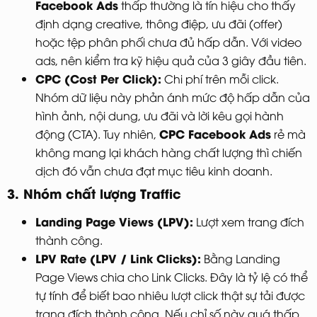
Facebook Ads
thấp thường là tín hiệu cho thấy
định dạng creative, thông điệp, ưu đãi (offer)
hoặc tệp phân phối chưa đủ hấp dẫn. Với video
ads, nên kiểm tra kỹ hiệu quả của 3 giây đầu tiên.
CPC (Cost Per Click):
Chi phí trên mỗi click.
Nhóm dữ liệu này phản ánh mức độ hấp dẫn của
hình ảnh, nội dung, ưu đãi và lời kêu gọi hành
CPC Facebook Ads
động (CTA). Tuy nhiên,
rẻ mà
không mang lại khách hàng chất lượng thì chiến
dịch đó vẫn chưa đạt mục tiêu kinh doanh.
3. Nhóm chất lượng Traffic
Landing Page Views (LPV):
Lượt xem trang đích
thành công.
LPV Rate (LPV / Link Clicks):
Bằng Landing
Page Views chia cho Link Clicks. Đây là tỷ lệ có thể
tự tính để biết bao nhiêu lượt click thật sự tải được
trang đích thành công. Nếu chỉ số này quá thấp,