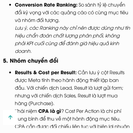
Conversion Rate Ranking:
So sánh tỷ lệ chuyển
đổi kỳ vọng với các quảng cáo có cùng mục tiêu
và nhóm đối tượng.
Lưu ý, các Ranking này chỉ nên được dùng như tín
hiệu chẩn đoán chất lượng phân phối, không
phải KPI cuối cùng để đánh giá hiệu quả kinh
doanh.
5. Nhóm chuyển đổi
Results & Cost per Result:
Cần lưu ý cột Results
được Meta tính theo hành động thiết lập ban
đầu. Với chiến dịch Lead, Result là lượt gửi form;
nhưng với chiến dịch Sales, Result là lượt mua
hàng (Purchase).
CPA là gì
Khái niệm
? Cost Per Action là chi phí
trung bình để thu về một hành động mục tiêu.
CPA cần được đối chiếu liên tục với biên lợi nhuận