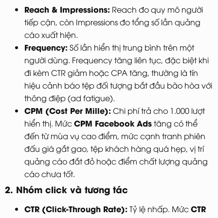
Reach & Impressions:
Reach đo quy mô người
tiếp cận, còn Impressions đo tổng số lần quảng
cáo xuất hiện.
Frequency:
Số lần hiển thị trung bình trên một
người dùng. Frequency tăng liên tục, đặc biệt khi
đi kèm CTR giảm hoặc CPA tăng, thường là tín
hiệu cảnh báo tệp đối tượng bắt đầu bão hòa với
thông điệp (ad fatigue).
CPM (Cost Per Mille):
Chi phí trả cho 1.000 lượt
CPM Facebook Ads
hiển thị. Mức
tăng có thể
đến từ mùa vụ cao điểm, mức cạnh tranh phiên
đấu giá gắt gao, tệp khách hàng quá hẹp, vị trí
quảng cáo đắt đỏ hoặc điểm chất lượng quảng
cáo chưa tốt.
2. Nhóm click và tương tác
CTR (Click-Through Rate):
CTR
Tỷ lệ nhấp. Mức