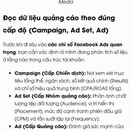
Media
Đọc dữ liệu quảng cáo theo đúng
cấp độ (Campaign, Ad Set, Ad)
các chỉ số Facebook Ads quan
Trước khi đi sâu vào
trọng
, bạn cần xác định rõ mình đang phân tích số liệu
ở tầng nào trong cấu trúc tài khoản:
Campaign (Cấp Chiến dịch):
Nơi xem xét mục
tiêu tổng thể, ngân sách, số kết quả chính (Results)
và chỉ số hiệu quả trung bình (CPA/ROAS tổng).
Ad Set (Cấp Nhóm quảng cáo):
Phản ánh chất
lượng tệp đối tượng (Audience), vị trí hiển thị
(Placement), mức độ cạnh tranh phiên đấu giá
(CPM) và tần suất lặp lại (Frequency).
Ad (Cấp Quảng cáo):
Đánh giá sức mạnh của