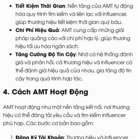
Tiết Kiệm Thời Gian
: Nền tảng của AMT tự động
hóa quy trình tìm kiếm và liên lạc với influencer,
giúp thương hiệu tiết kiệm thời gian quý báu.
Chi Phí Hiệu Quả
: AMT cung cấp những giải
pháp quảng cáo với chi phí hợp lý, giúp thương
hiệu tối ưu hóa ngân sách.
Tăng Cường Độ Tin Cậy
: Nhờ có hệ thống đánh
giá và phản hồi, cả thương hiệu và influencer có
thể đánh giá hiệu quả của nhau, gia tăng độ tin
cậy trong quá trình hợp tác.
4. Cách AMT Hoạt Động
AMT hoạt động như một nền tảng kết nối, nơi thương
hiệu có thể đăng tải yêu cầu và tìm kiếm influencer
phù hợp. Các bước cơ bản bao gồm:
Đăng Ký Tài Khoản
: Thương hiệu và influencer