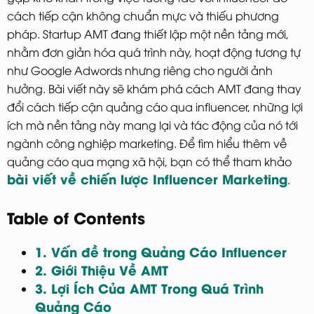
cách tiếp cận không chuẩn mực và thiếu phương
pháp. Startup AMT đang thiết lập một nền tảng mới,
nhằm đơn giản hóa quá trình này, hoạt động tương tự
như Google Adwords nhưng riêng cho người ảnh
hưởng. Bài viết này sẽ khám phá cách AMT đang thay
đổi cách tiếp cận quảng cáo qua influencer, những lợi
ích mà nền tảng này mang lại và tác động của nó tới
ngành công nghiệp marketing. Để tìm hiểu thêm về
quảng cáo qua mạng xã hội, bạn có thể tham khảo
bài viết về chiến lược Influencer Marketing
.
Table of Contents
1. Vấn đề trong Quảng Cáo Influencer
2. Giới Thiệu Về AMT
3. Lợi Ích Của AMT Trong Quá Trình
Quảng Cáo