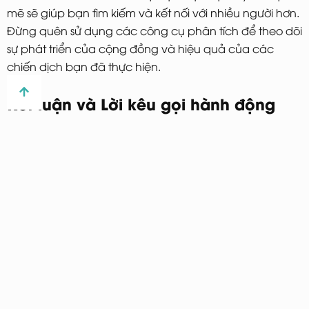
mẽ sẽ giúp bạn tìm kiếm và kết nối với nhiều người hơn.
Đừng quên sử dụng các công cụ phân tích để theo dõi
sự phát triển của cộng đồng và hiệu quả của các
chiến dịch bạn đã thực hiện.
Kết luận và Lời kêu gọi hành động
Xây dựng cộng đồng không chỉ là việc thu hút người
tham gia mà còn là việc tạo ra một môi trường tích cực
và hỗ trợ. Những bí quyết trên sẽ giúp bạn phát triển
một cộng đồng vững mạnh và bền vững. Hãy bắt đầu
áp dụng ngay hôm nay và xem sự khác biệt mà nó
mang lại cho thương hiệu của bạn! Nếu bạn cảm thấy
bài viết này hữu ích, hãy chia sẻ với bạn bè hoặc theo
dõi chúng tôi để nhận thêm nhiều kiến thức bổ ích
khác.