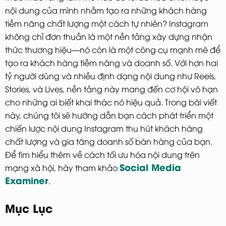
nội dung của mình nhằm tạo ra những khách hàng
tiềm năng chất lượng một cách tự nhiên? Instagram
không chỉ đơn thuần là một nền tảng xây dựng nhận
thức thương hiệu—nó còn là một công cụ mạnh mẽ để
tạo ra khách hàng tiềm năng và doanh số. Với hơn hai
tỷ người dùng và nhiều định dạng nội dung như Reels,
Stories, và Lives, nền tảng này mang đến cơ hội vô hạn
cho những ai biết khai thác nó hiệu quả. Trong bài viết
này, chúng tôi sẽ hướng dẫn bạn cách phát triển một
chiến lược nội dung Instagram thu hút khách hàng
chất lượng và gia tăng doanh số bán hàng của bạn.
Để tìm hiểu thêm về cách tối ưu hóa nội dung trên
Social Media
mạng xã hội, hãy tham khảo
Examiner
.
Mục Lục