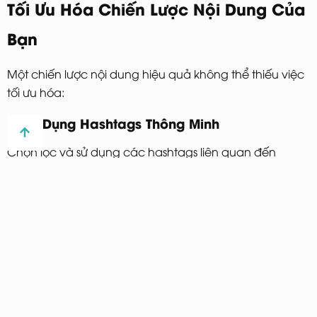
Tối Ưu Hóa Chiến Lược Nội Dung Của
Bạn
Một chiến lược nội dung hiệu quả không thể thiếu việc
tối ưu hóa:
1. Sử Dụng Hashtags Thông Minh
Chọn lọc và sử dụng các hashtags liên quan đến
thương hiệu và lĩnh vực kinh doanh của bạn để tăng
khả năng hiển thị.
2. Phân Tích Đối Tượng
Hiểu rõ đối tượng mục tiêu của bạn để tạo ra những
nội dung phù hợp với nhu cầu và sở thích của họ.
3. Theo Dõi Kết Quả